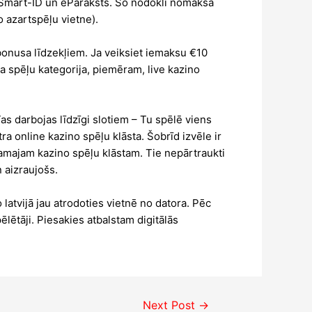
jot Smart-ID un eParaksts. Šo nodokli nomaksā
o azartspēļu vietne).
r bonusa līdzekļiem. Ja veiksiet iemaksu €10
ta spēļu kategorija, piemēram, live kazino
 Tas darbojas līdzīgi slotiem – Tu spēlē viens
a online kazino spēļu klāsta. Šobrīd izvēle ir
eejamajam kazino spēļu klāstam. Tie nepārtraukti
 aizraujošs.
atvijā jau atrodoties vietnē no datora. Pēc
pēlētāji. Piesakies atbalstam digitālās
Next Post
→