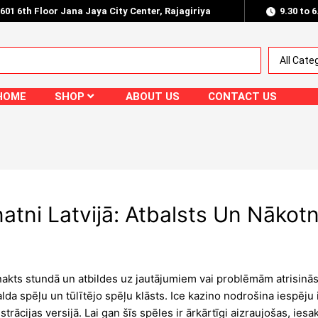
.601 6th Floor Jana Jaya City Center, Rajagiriya
9.30 to 
HOME
SHOP
ABOUT US
CONTACT US
natni Latvijā: Atbalsts Un Nākot
akts stundā un atbildes uz jautājumiem vai problēmām atrisinās
lda spēļu un tūlītējo spēļu klāsts. Ice kazino nodrošina iespēj
ācijas versijā. Lai gan šīs spēles ir ārkārtīgi aizraujošas, ies