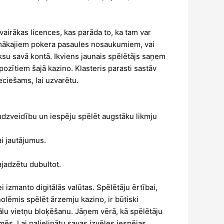
vairākas licences, kas parāda to, ka tam var
tamākajiem pokera pasaules nosaukumiem, vai
su savā kontā. Ikviens jaunais spēlētājs saņem
ozītiem šajā kazino. Klasteris parasti sastāv
eciešams, lai uzvarētu.
audzveidību un iespēju spēlēt augstāku likmju
ai jautājumus.
ajadzētu dubultot.
 izmanto digitālās valūtas. Spēlētāju ērtībai,
olēmis spēlēt ārzemju kazino, ir būtiski
gālu vietņu bloķēšanu. Jāņem vērā, kā spēlētāju
ēs. Lai palielinātu savas izvēles iespējas,