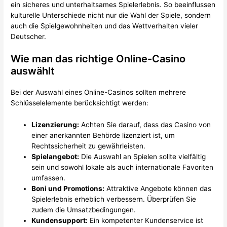
ein sicheres und unterhaltsames Spielerlebnis. So beeinflussen
kulturelle Unterschiede nicht nur die Wahl der Spiele, sondern
auch die Spielgewohnheiten und das Wettverhalten vieler
Deutscher.
Wie man das richtige Online-Casino
auswählt
Bei der Auswahl eines Online-Casinos sollten mehrere
Schlüsselelemente berücksichtigt werden:
Lizenzierung:
Achten Sie darauf, dass das Casino von
einer anerkannten Behörde lizenziert ist, um
Rechtssicherheit zu gewährleisten.
Spielangebot:
Die Auswahl an Spielen sollte vielfältig
sein und sowohl lokale als auch internationale Favoriten
umfassen.
Boni und Promotions:
Attraktive Angebote können das
Spielerlebnis erheblich verbessern. Überprüfen Sie
zudem die Umsatzbedingungen.
Kundensupport:
Ein kompetenter Kundenservice ist