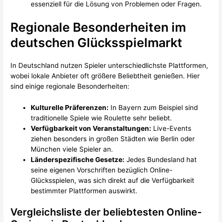
essenziell für die Lösung von Problemen oder Fragen.
Regionale Besonderheiten im
deutschen Glücksspielmarkt
In Deutschland nutzen Spieler unterschiedlichste Plattformen,
wobei lokale Anbieter oft größere Beliebtheit genießen. Hier
sind einige regionale Besonderheiten:
Kulturelle Präferenzen:
In Bayern zum Beispiel sind
traditionelle Spiele wie Roulette sehr beliebt.
Verfügbarkeit von Veranstaltungen:
Live-Events
ziehen besonders in großen Städten wie Berlin oder
München viele Spieler an.
Länderspezifische Gesetze:
Jedes Bundesland hat
seine eigenen Vorschriften bezüglich Online-
Glücksspielen, was sich direkt auf die Verfügbarkeit
bestimmter Plattformen auswirkt.
Vergleichsliste der beliebtesten Online-