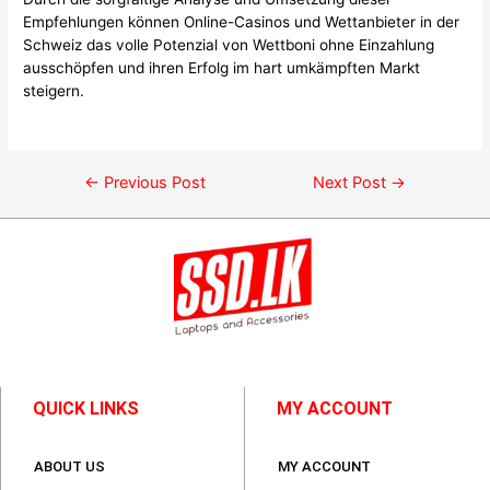
Empfehlungen können Online-Casinos und Wettanbieter in der
Schweiz das volle Potenzial von Wettboni ohne Einzahlung
ausschöpfen und ihren Erfolg im hart umkämpften Markt
steigern.
←
Previous Post
Next Post
→
QUICK LINKS
MY ACCOUNT
ABOUT US
MY ACCOUNT