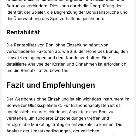
Betrug zu verhindern. Dies kann durch die Überprüfung der
Identität der Spieler, die Begrenzung der Bonusansprüche und
die Überwachung des Spielverhaltens geschehen.
Rentabilität
Die Rentabilität von Boni ohne Einzahlung hängt von
verschiedenen Faktoren ab, wie z.B. der Höhe des Bonus, den
Umsatzbedingungen und dem Kundenverhalten. Eine
detaillierte Analyse der Kosten und Einnahmen ist erforderlich,
um die Rentabilität zu bewerten.
Fazit und Empfehlungen
Der Wettbonus ohne Einzahlung ist ein wichtiges Instrument im
Schweizer Glücksspielmarkt. Für Branchenanalysten ist es
unerlässlich, die verschiedenen Aspekte dieser Boni zu
verstehen, um fundierte Entscheidungen treffen und
erfolgreiche Marketingstrategien entwickeln zu können. Die
Analyse der Umsatzbedingungen, der zeitlichen