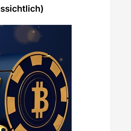
ssichtlich)