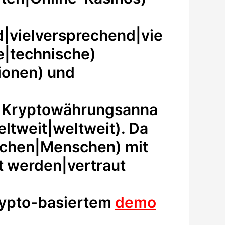
d|vielversprechend|vie
e|technische)
ionen) und
|Kryptowährungsanna
tweit|weltweit). Da
chen|Menschen) mit
t werden|vertraut
rypto-basiertem
demo