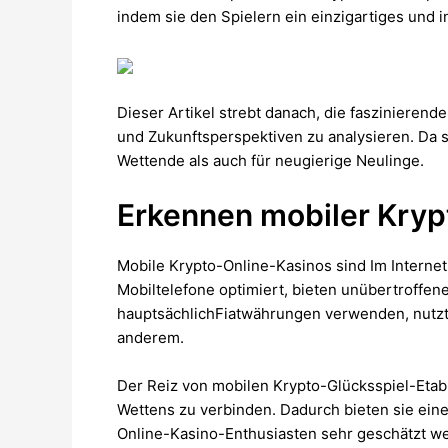
indem sie den Spielern ein einzigartiges und i
Dieser Artikel strebt danach, die faszinieren
und Zukunftsperspektiven zu analysieren. Da si
Wettende als auch für neugierige Neulinge.
Erkennen mobiler Kry
Mobile Krypto-Online-Kasinos sind Im Internet
Mobiltelefone optimiert, bieten unübertroffene
hauptsächlichFiatwährungen verwenden, nutzt
anderem.
Der Reiz von mobilen Krypto-Glücksspiel-Etabl
Wettens zu verbinden. Dadurch bieten sie ein
Online-Kasino-Enthusiasten sehr geschätzt w