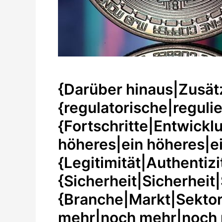
{Darüber hinaus|Zusät
{regulatorische|reguli
{Fortschritte|Entwick
höheres|ein höheres|e
{Legitimität|Authentizi
{Sicherheit|Sicherheit
{Branche|Markt|Sektor
mehr|noch mehr|noch m