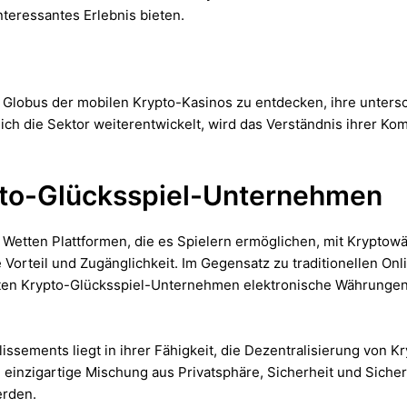
nteressantes Erlebnis bieten.
de Globus der mobilen Krypto-Kasinos zu entdecken, ihre unter
ch die Sektor weiterentwickelt, wird das Verständnis ihrer Kom
pto-Glücksspiel-Unternehmen
 Wetten Plattformen, die es Spielern ermöglichen, mit Kryptow
 Vorteil und Zugänglichkeit. Im Gegensatz zu traditionellen Onl
en Krypto-Glücksspiel-Unternehmen elektronische Währungen, w
issements liegt in ihrer Fähigkeit, die Dezentralisierung von
e einzigartige Mischung aus Privatsphäre, Sicherheit und Sich
erden.