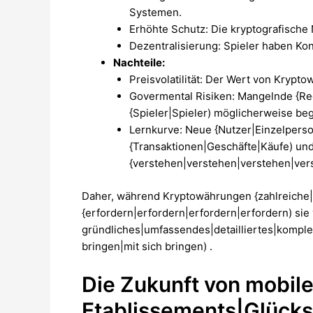
Systemen.
Erhöhte Schutz: Die kryptografische 
Dezentralisierung: Spieler haben Kon
Nachteile:
Preisvolatilität: Der Wert von Kryp
Govermental Risiken: Mangelnde {Reg
{Spieler|Spieler) möglicherweise beg
Lernkurve: Neue {Nutzer|Einzelperso
{Transaktionen|Geschäfte|Käufe) u
{verstehen|verstehen|verstehen|vers
Daher, während Kryptowährungen {zahlreiche|ve
{erfordern|erfordern|erfordern|erfordern) si
gründliches|umfassendes|detailliertes|komplett
bringen|mit sich bringen) .
Die Zukunft von mobil
Etablissements|Glücks