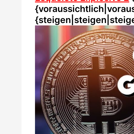
{voraussichtlich|voraus
{steigen|steigen|steig