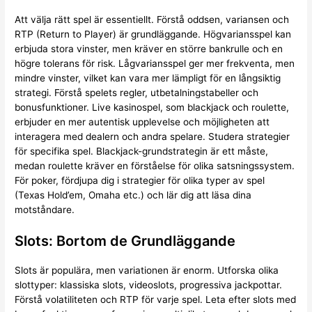
Att välja rätt spel är essentiellt. Förstå oddsen, variansen och
RTP (Return to Player) är grundläggande. Högvariansspel kan
erbjuda stora vinster, men kräver en större bankrulle och en
högre tolerans för risk. Lågvariansspel ger mer frekventa, men
mindre vinster, vilket kan vara mer lämpligt för en långsiktig
strategi. Förstå spelets regler, utbetalningstabeller och
bonusfunktioner. Live kasinospel, som blackjack och roulette,
erbjuder en mer autentisk upplevelse och möjligheten att
interagera med dealern och andra spelare. Studera strategier
för specifika spel. Blackjack-grundstrategin är ett måste,
medan roulette kräver en förståelse för olika satsningssystem.
För poker, fördjupa dig i strategier för olika typer av spel
(Texas Hold’em, Omaha etc.) och lär dig att läsa dina
motståndare.
Slots: Bortom de Grundläggande
Slots är populära, men variationen är enorm. Utforska olika
slottyper: klassiska slots, videoslots, progressiva jackpottar.
Förstå volatiliteten och RTP för varje spel. Leta efter slots med