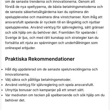
om de senaste trenderna och innovationerna. Genom att
förstå de nya speltyperna, de bästa betalningsmetoderna och
de senaste säkerhetsåtgärderna kan du optimera din
spelupplevelse och maximera dina vinstchanser. Kom ihåg att
ansvarsfullt spelande är nyckeln till en långsiktig och njutbar
spelupplevelse. Använd verktyg för självreglering, sätt gränser
och sök hjälp om du behöver det. Framtiden för spelande i
Sverige är ljus, och med rätt kunskap och strategier kan du
fortsätta att njuta av spänningen och underhållningen som
onlinespel erbjuder.
Praktiska Rekommendationer
Håll dig uppdaterad om de senaste spelutvecklingarna och
innovationerna.
Välj säkra och pålitliga betalningsmetoder.
Använd verktyg för självreglering och spela ansvarsfullt.
Utnyttja bonusar och kampanjer på ett smart sätt.
Var medveten om tecken på spelberoende och sök hjälp om du
behöver det.