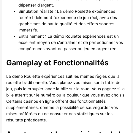
dépenser d’argent.
Simulation réaliste : La démo Roulette expériences
recrée fidèlement l’expérience de jeu réel, avec des
graphismes de haute qualité et des effets sonores
immersifs.
Entraînement : La démo Roulette expériences est un
excellent moyen de s’entraîner et de perfectionner vos
compétences avant de passer au jeu en argent réel.
Gameplay et Fonctionnalités
La démo Roulette expériences suit les mêmes règles que la
roulette traditionnelle. Vous placez vos mises sur la table de
jeu, puis le croupier lance la bille sur la roue. Vous gagnez si la
bille atterrit sur le numéro ou la couleur que vous avez choisis.
Certains casinos en ligne offrent des fonctionnalités
supplémentaires, comme la possibilité de sauvegarder vos
mises préférées ou de consulter des statistiques sur les
résultats précédents.