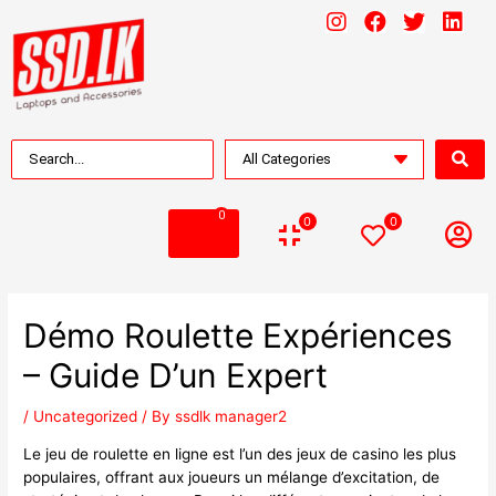
0
0
0
Démo Roulette Expériences
– Guide D’un Expert
/
Uncategorized
/ By
ssdlk manager2
Le jeu de roulette en ligne est l’un des jeux de casino les plus
populaires, offrant aux joueurs un mélange d’excitation, de