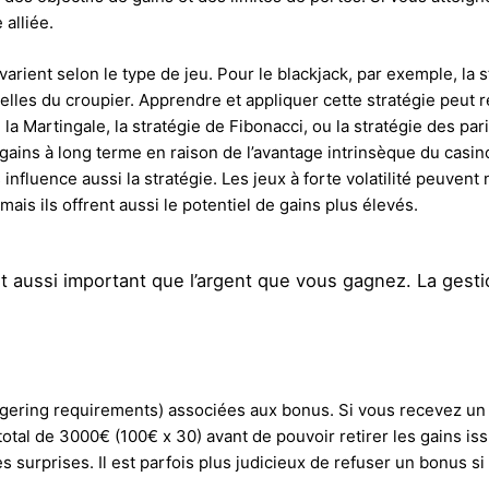
 alliée.
 varient selon le type de jeu. Pour le blackjack, par exemple, l
lles du croupier. Apprendre et appliquer cette stratégie peut r
la Martingale, la stratégie de Fibonacci, ou la stratégie des p
gains à long terme en raison de l’avantage intrinsèque du casin
 influence aussi la stratégie. Les jeux à forte volatilité peuven
ais ils offrent aussi le potentiel de gains plus élevés.
 aussi important que l’argent que vous gagnez. La gestion
gering requirements) associées aux bonus. Si vous recevez un
 total de 3000€ (100€ x 30) avant de pouvoir retirer les gains
surprises. Il est parfois plus judicieux de refuser un bonus si 