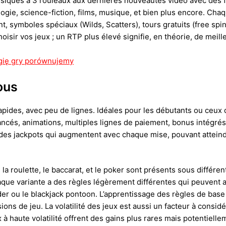
 classiques à 3 rouleaux aux dernières nouveautés vidéo avec de
ogie, science-fiction, films, musique, et bien plus encore. Ch
, symboles spéciaux (Wilds, Scatters), tours gratuits (free spins
oisir vos jeux ; un RTP plus élevé signifie, en théorie, de mei
egię gry porównujemy
ous
pides, avec peu de lignes. Idéales pour les débutants ou ceux qu
cés, animations, multiples lignes de paiement, bonus intégré
des jackpots qui augmentent avec chaque mise, pouvant atteind
 la roulette, le baccarat, et le poker sont présents sous différe
que variante a des règles légèrement différentes qui peuvent af
er ou le blackjack pontoon. L’apprentissage des règles de base
ons de jeu. La volatilité des jeux est aussi un facteur à considére
 à haute volatilité offrent des gains plus rares mais potentielle