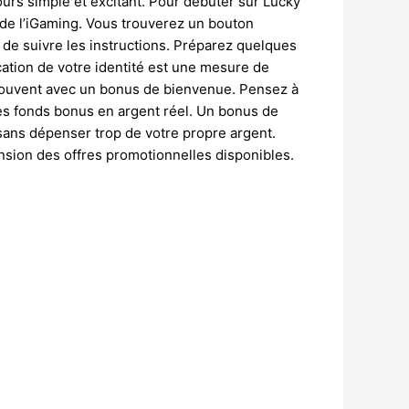
urs simple et excitant. Pour débuter sur Lucky
 de l’iGaming. Vous trouverez un bouton
et de suivre les instructions. Préparez quelques
cation de votre identité est une mesure de
e souvent avec un bonus de bienvenue. Pensez à
es fonds bonus en argent réel. Un bonus de
sans dépenser trop de votre propre argent.
ension des offres promotionnelles disponibles.