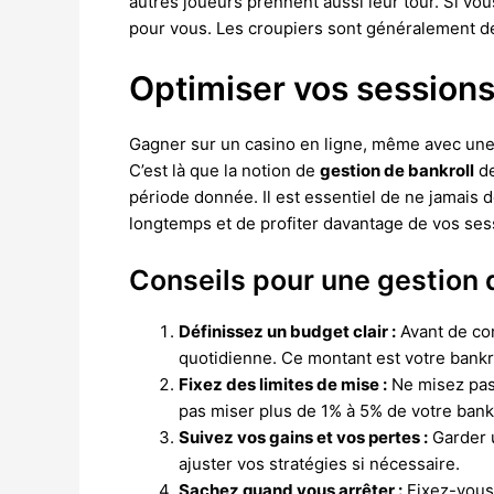
autres joueurs prennent aussi leur tour. Si vo
pour vous. Les croupiers sont généralement d
Optimiser vos sessions 
Gagner sur un casino en ligne, même avec une p
C’est là que la notion de
gestion de bankroll
de
période donnée. Il est essentiel de ne jamais
longtemps et de profiter davantage de vos sess
Conseils pour une gestion d
Définissez un budget clair :
Avant de co
quotidienne. Ce montant est votre bankro
Fixez des limites de mise :
Ne misez pas 
pas miser plus de 1% à 5% de votre bankr
Suivez vos gains et vos pertes :
Garder u
ajuster vos stratégies si nécessaire.
Sachez quand vous arrêter :
Fixez-vous d