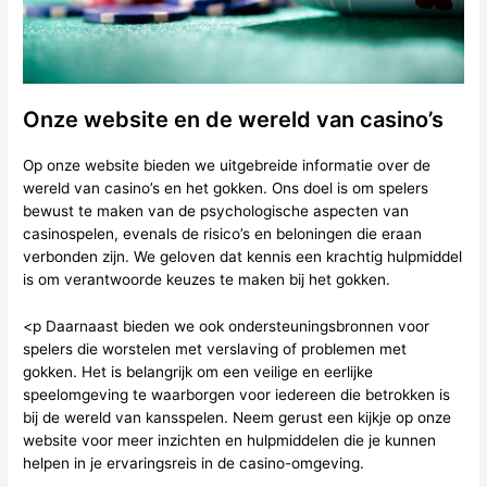
Onze website en de wereld van casino’s
Op onze website bieden we uitgebreide informatie over de
wereld van casino’s en het gokken. Ons doel is om spelers
bewust te maken van de psychologische aspecten van
casinospelen, evenals de risico’s en beloningen die eraan
verbonden zijn. We geloven dat kennis een krachtig hulpmiddel
is om verantwoorde keuzes te maken bij het gokken.
<p Daarnaast bieden we ook ondersteuningsbronnen voor
spelers die worstelen met verslaving of problemen met
gokken. Het is belangrijk om een veilige en eerlijke
speelomgeving te waarborgen voor iedereen die betrokken is
bij de wereld van kansspelen. Neem gerust een kijkje op onze
website voor meer inzichten en hulpmiddelen die je kunnen
helpen in je ervaringsreis in de casino-omgeving.