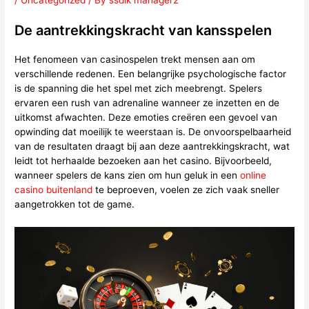
/
Uncategorized
/ By
ssdlk manager2
De aantrekkingskracht van kansspelen
Het fenomeen van casinospelen trekt mensen aan om
verschillende redenen. Een belangrijke psychologische factor
is de spanning die het spel met zich meebrengt. Spelers
ervaren een rush van adrenaline wanneer ze inzetten en de
uitkomst afwachten. Deze emoties creëren een gevoel van
opwinding dat moeilijk te weerstaan is. De onvoorspelbaarheid
van de resultaten draagt bij aan deze aantrekkingskracht, wat
leidt tot herhaalde bezoeken aan het casino. Bijvoorbeeld,
wanneer spelers de kans zien om hun geluk in een
online
casino buitenland
te beproeven, voelen ze zich vaak sneller
aangetrokken tot de game.