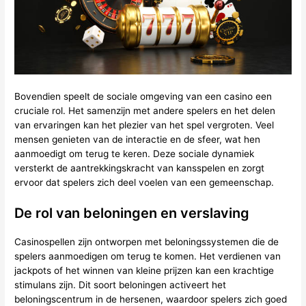
Bovendien speelt de sociale omgeving van een casino een
cruciale rol. Het samenzijn met andere spelers en het delen
van ervaringen kan het plezier van het spel vergroten. Veel
mensen genieten van de interactie en de sfeer, wat hen
aanmoedigt om terug te keren. Deze sociale dynamiek
versterkt de aantrekkingskracht van kansspelen en zorgt
ervoor dat spelers zich deel voelen van een gemeenschap.
De rol van beloningen en verslaving
Casinospellen zijn ontworpen met beloningssystemen die de
spelers aanmoedigen om terug te komen. Het verdienen van
jackpots of het winnen van kleine prijzen kan een krachtige
stimulans zijn. Dit soort beloningen activeert het
beloningscentrum in de hersenen, waardoor spelers zich goed