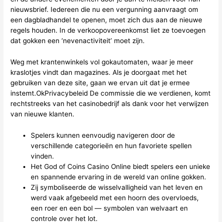
nieuwsbrief. Iedereen die nu een vergunning aanvraagt om
een dagbladhandel te openen, moet zich dus aan de nieuwe
regels houden. In de verkoopovereenkomst liet ze toevoegen
dat gokken een ‘nevenactiviteit’ moet zijn.
Weg met krantenwinkels vol gokautomaten, waar je meer
kraslotjes vindt dan magazines. Als je doorgaat met het
gebruiken van deze site, gaan we ervan uit dat je ermee
instemt.OkPrivacybeleid De commissie die we verdienen, komt
rechtstreeks van het casinobedrijf als dank voor het verwijzen
van nieuwe klanten.
Spelers kunnen eenvoudig navigeren door de
verschillende categorieën en hun favoriete spellen
vinden.
Het God of Coins Casino Online biedt spelers een unieke
en spannende ervaring in de wereld van online gokken.
Zij symboliseerde de wisselvalligheid van het leven en
werd vaak afgebeeld met een hoorn des overvloeds,
een roer en een bol — symbolen van welvaart en
controle over het lot.