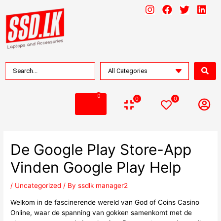
0
0
0
De Google Play Store-App
Vinden Google Play Help
/
Uncategorized
/ By
ssdlk manager2
Welkom in de fascinerende wereld van God of Coins Casino
Online, waar de spanning van gokken samenkomt met de