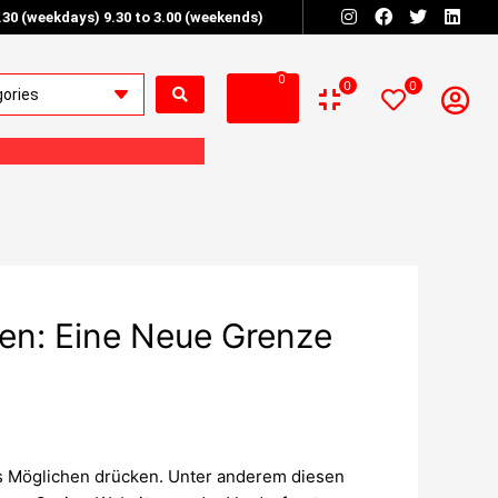
6.30 (weekdays) 9.30 to 3.00 (weekends)
0
0
0
en: Eine Neue Grenze
des Möglichen drücken. Unter anderem diesen