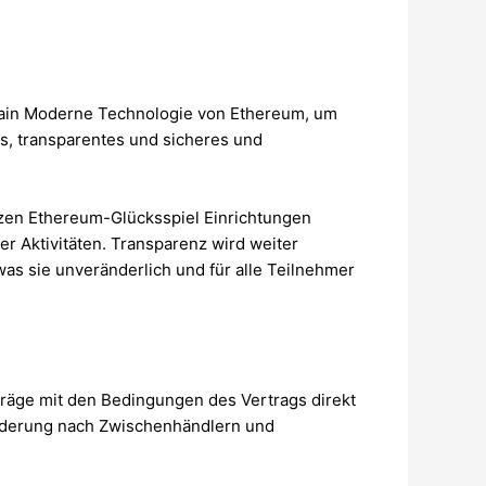
hain Moderne Technologie von Ethereum, um
es, transparentes und sicheres und
utzen Ethereum-Glücksspiel Einrichtungen
er Aktivitäten. Transparenz wird weiter
s sie unveränderlich und für alle Teilnehmer
rträge mit den Bedingungen des Vertrags direkt
orderung nach Zwischenhändlern und