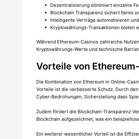
Dezentralisierung eliminiert einzelne Fe
Blockchain Transparenz sichert faires 
Intelligente Verträge automatisieren und
Kryptowährungs-Transaktionen bieten er
Während Ethereum-Casinos zahlreiche Nutzen li
Kryptowährungs-Werte und technische Barrier
Vorteile von Ethereum
Die Kombination von Ethereum in Online-Casino
Vorteile ist die verbesserte Schutz. Durch d
Cyber-Bedrohungen, Sicherstellung dass Spiel
Zudem fördert die Blockchain-Transparenz Vert
Blockchain aufgezeichnet, was ein beispiellos
Ein weiterer wesentlicher Vorteil ist die Eff