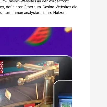
reum-Casino-Websites an der Vorderfront
res, definieren Ethereum-Casino-Websites die
lunternehmen analysieren, ihre Nutzen,