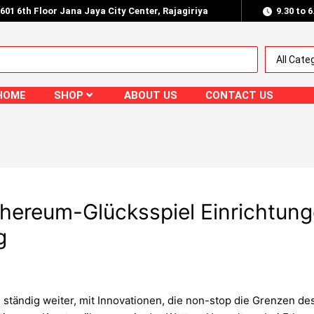
.601 6th Floor Jana Jaya City Center, Rajagiriya
9.30 to 
HOME
SHOP
ABOUT US
CONTACT US
ereum-Glücksspiel Einrichtung
g
h ständig weiter, mit Innovationen, die non-stop die Grenzen 