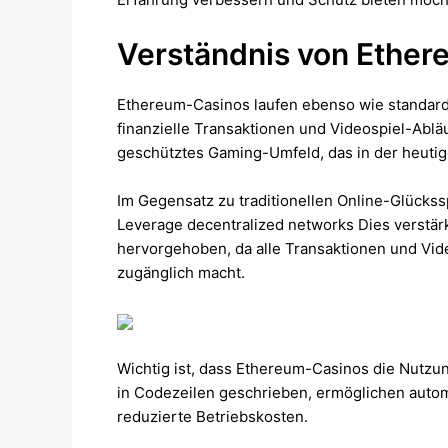
Verständnis von Ethe
Ethereum-Casinos laufen ebenso wie standard
finanzielle Transaktionen und Videospiel-Ablä
geschütztes Gaming-Umfeld, das in der heutig
Im Gegensatz zu traditionellen Online-Glückss
Leverage decentralized networks Dies verstärkt
hervorgehoben, da alle Transaktionen und Vid
zugänglich macht.
Wichtig ist, dass Ethereum-Casinos die Nutzung
in Codezeilen geschrieben, ermöglichen autom
reduzierte Betriebskosten.