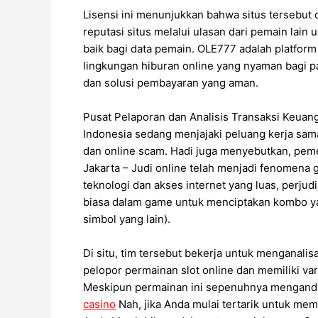
Lisensi ini menunjukkan bahwa situs tersebut 
reputasi situs melalui ulasan dari pemain lai
baik bagi data pemain. OLE777 adalah platform
lingkungan hiburan online yang nyaman bagi p
dan solusi pembayaran yang aman.
Pusat Pelaporan dan Analisis Transaksi Keuanga
Indonesia sedang menjajaki peluang kerja sam
dan online scam. Hadi juga menyebutkan, pemer
Jakarta – Judi online telah menjadi fenomena
teknologi dan akses internet yang luas, perju
biasa dalam game untuk menciptakan kombo ya
simbol yang lain).
Di situ, tim tersebut bekerja untuk menganalis
pelopor permainan slot online dan memiliki vari
Meskipun permainan ini sepenuhnya mengandal
casino
Nah, jika Anda mulai tertarik untuk me