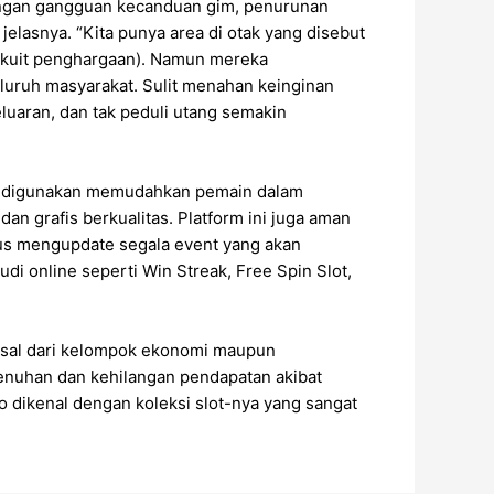
dengan gangguan kecanduan gim, penurunan
” jelasnya. “Kita punya area di otak yang disebut
sirkuit penghargaan). Namun mereka
luruh masyarakat. Sulit menahan keinginan
luaran, dan tak peduli utang semakin
h digunakan memudahkan pemain dalam
 grafis berkualitas. Platform ini juga aman
us mengupdate segala event yang akan
 online seperti Win Streak, Free Spin Slot,
erasal dari kelompok ekonomi maupun
ejenuhan dan kehilangan pendapatan akibat
 dikenal dengan koleksi slot-nya yang sangat