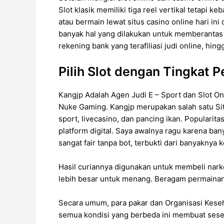
Slot klasik memiliki tiga reel vertikal tetapi 
atau bermain lewat situs casino online hari i
banyak hal yang dilakukan untuk memberantas j
rekening bank yang terafiliasi judi online, hi
Pilih Slot dengan Tingkat 
Kangjp Adalah Agen Judi E – Sport dan Slot On
Nuke Gaming. Kangjp merupakan salah satu Situ
sport, livecasino, dan pancing ikan. Popularit
platform digital. Saya awalnya ragu karena ba
sangat fair tanpa bot, terbukti dari banyaknya
Hasil curiannya digunakan untuk membeli narko
lebih besar untuk menang. Beragam permainan s
Secara umum, para pakar dan Organisasi Keseh
semua kondisi yang berbeda ini membuat sese