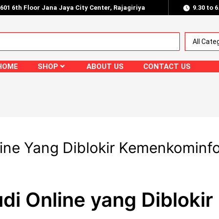
.601 6th Floor Jana Jaya City Center, Rajagiriya
9.30 to 
HOME
SHOP
ABOUT US
CONTACT US
nline Yang Diblokir Kemenkominf
Judi Online yang Diblok