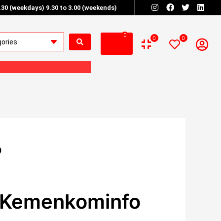
6.30 (weekdays) 9.30 to 3.00 (weekends)
0
0
0
o
ir Kemenkominfo