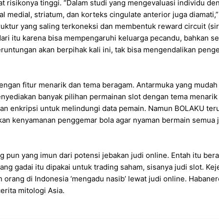
 risikonya tinggi. “Dalam studi yang mengevaluasi individu 
al medial, striatum, dan korteks cingulate anterior juga diamati,
truktur yang saling terkoneksi dan membentuk reward circuit (
ri itu karena bisa mempengaruhi keluarga pecandu, bahkan se
untungan akan berpihak kali ini, tak bisa mengendalikan penge
engan fitur menarik dan tema beragam. Antarmuka yang muda
diakan banyak pilihan permainan slot dengan tema menarik dan
an enkripsi untuk melindungi data pemain. Namun BOLAKU ter
kan kenyamanan penggemar bola agar nyaman bermain semua judi
ng pun yang imun dari potensi jebakan judi online. Entah itu b
ng gadai itu dipakai untuk trading saham, sisanya judi slot. K
rang di Indonesia ‘mengadu nasib’ lewat judi online. Habanero
rita mitologi Asia.