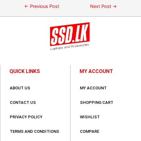
←
Previous Post
Next Post
→
QUICK LINKS
MY ACCOUNT
ABOUT US
MY ACCOUNT
CONTACT US
SHOPPING CART
PRIVACY POLICY
WISHLIST
TERMS AND CONDITIONS
COMPARE