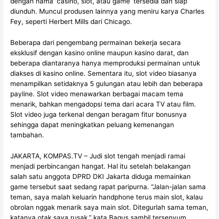
dengan nama ‘casino, slot, atau game’ tersedia dan siap
diunduh. Muncul produsen lainnya yang meniru karya Charles
Fey, seperti Herbert Mills dari Chicago.
Beberapa dari pengembang permainan bekerja secara
eksklusif dengan kasino online maupun kasino darat, dan
beberapa diantaranya hanya memproduksi permainan untuk
diakses di kasino online. Sementara itu, slot video biasanya
menampilkan setidaknya 5 gulungan atau lebih dan beberapa
payline. Slot video menawarkan berbagai macam tema
menarik, bahkan mengadopsi tema dari acara TV atau film.
Slot video juga terkenal dengan beragam fitur bonusnya
sehingga dapat meningkatkan peluang kemenangan
tambahan.
JAKARTA, KOMPAS.TV – Judi slot tengah menjadi ramai
menjadi perbincangan hangat. Hal itu setelah belakangan
salah satu anggota DPRD DKI Jakarta diduga memainkan
game tersebut saat sedang rapat paripurna. “Jalan-jalan sama
teman, saya malah keluarin handphone terus main slot, kalau
obrolan nggak menarik saya main slot. Ditegurlah sama teman,
katanya otak saya rusak,” kata Bagus sambil tersenyum