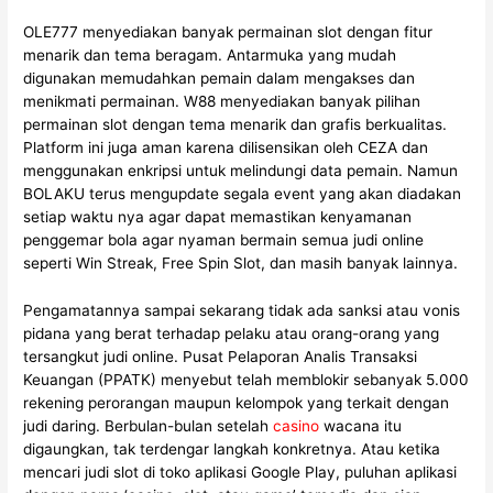
OLE777 menyediakan banyak permainan slot dengan fitur
menarik dan tema beragam. Antarmuka yang mudah
digunakan memudahkan pemain dalam mengakses dan
menikmati permainan. W88 menyediakan banyak pilihan
permainan slot dengan tema menarik dan grafis berkualitas.
Platform ini juga aman karena dilisensikan oleh CEZA dan
menggunakan enkripsi untuk melindungi data pemain. Namun
BOLAKU terus mengupdate segala event yang akan diadakan
setiap waktu nya agar dapat memastikan kenyamanan
penggemar bola agar nyaman bermain semua judi online
seperti Win Streak, Free Spin Slot, dan masih banyak lainnya.
Pengamatannya sampai sekarang tidak ada sanksi atau vonis
pidana yang berat terhadap pelaku atau orang-orang yang
tersangkut judi online. Pusat Pelaporan Analis Transaksi
Keuangan (PPATK) menyebut telah memblokir sebanyak 5.000
rekening perorangan maupun kelompok yang terkait dengan
judi daring. Berbulan-bulan setelah
casino
wacana itu
digaungkan, tak terdengar langkah konkretnya. Atau ketika
mencari judi slot di toko aplikasi Google Play, puluhan aplikasi