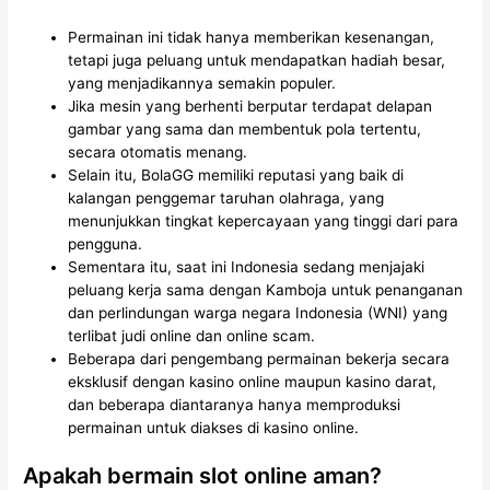
Permainan ini tidak hanya memberikan kesenangan,
tetapi juga peluang untuk mendapatkan hadiah besar,
yang menjadikannya semakin populer.
Jika mesin yang berhenti berputar terdapat delapan
gambar yang sama dan membentuk pola tertentu,
secara otomatis menang.
Selain itu, BolaGG memiliki reputasi yang baik di
kalangan penggemar taruhan olahraga, yang
menunjukkan tingkat kepercayaan yang tinggi dari para
pengguna.
Sementara itu, saat ini Indonesia sedang menjajaki
peluang kerja sama dengan Kamboja untuk penanganan
dan perlindungan warga negara Indonesia (WNI) yang
terlibat judi online dan online scam.
Beberapa dari pengembang permainan bekerja secara
eksklusif dengan kasino online maupun kasino darat,
dan beberapa diantaranya hanya memproduksi
permainan untuk diakses di kasino online.
Apakah bermain slot online aman?