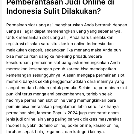
Pemberantasan Judi Online di
Indonesia Sulit Dilakukan?
Permainan slot uang asli mengharuskan Anda bertaruh dengan
uang asli agar dapat memenangkan uang yang sebenarnya.
Untuk memainkan slot uang asli, Anda harus melakukan
registrasi di salah satu situs kasino online Indonesia dan
melakukan deposit, sedangkan jika menang maka Anda pun
bisa mencairkan uang ke rekening pribadi. Secara
keseluruhan, permainan slot uang asli memungkinkan Anda
merasakan kesenangan penuh karena bisa mendapatkan
kemenangan sesungguhnya. Alasan mengapa permainan slot
memiliki banyak sekali penggemar adalah cara mainnya yang
sangat mudah bahkan untuk pemula. Selain itu, permainan slot
pun kini terus mengalami perkembangan, terlebih sejak
hadirnya permainan slot online yang memungkinkan para
pemain bisa merasakan pengalaman lebih seru. Tak hanya
permainan slot, laporan Populix 2024 juga mencatat enam
jenis judi online lain yang paling banyak diakses masyarakat
Indonesia, yakni domino online, poker online, kasino online,
taruhan sepak bola, e-games, dan kategori lainnya.