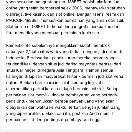
yang seru dan menguntungkan. 188BET adalah platform judi
online yang telah beroperasi sejak 2006, menawarkan taruhan
olahraga, live kasino, dan slot online. Dengan lisensi resmi dari
PAGCOR, 188BET memastikan permainan yang aman dan adil.
Slot online di 188BET terkenal dengan grafis berkualitas dan
fitur menarik yang membuat permainan lebih seru.
Kemenkoinfo sebelumnya mengeklaim sudah memblokir
sebanyak 2,1 juta situs web yang terkait dengan judi online di
Indonesia. Berdasarkan penelusuran mereka, server yang
teridentifikasi dengan situs judi daring mayoritas berasal dari
situs luar negeri di negara Asia Tenggara. Hampir semua
kalangan di lapisan masyarakat tertarik bermain judi slot versi
online. Bahkan baru-baru ini salah seorang legislatif
diberhentikan partai karena diduga bermain judi slot. Setiap
permainan slot memiliki tingkat pembayaran yang berbeda-
beda untuk menunjukkan berapa banyak uang yang akan
dibayarkan dari waktu ke waktu, terkait dengan jumlah uang
yang dipertaruhkan. Maka dari itu, pastikan Anda memilih
permainan slot dengan tingkat pembayaran tinggi.