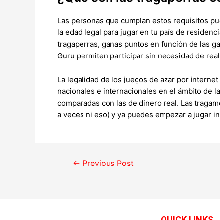
Las personas que cumplan estos requisitos pue
la edad legal para jugar en tu país de residenc
tragaperras, ganas puntos en función de las 
Guru permiten participar sin necesidad de real
La legalidad de los juegos de azar por inter
nacionales e internacionales en el ámbito de 
comparadas con las de dinero real. Las tragam
a veces ni eso) y ya puedes empezar a jugar 
←
Previous Post
QUICK LINKS