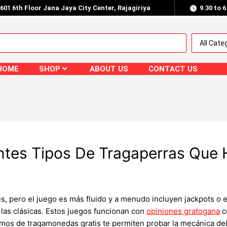
.601 6th Floor Jana Jaya City Center, Rajagiriya
9.30 to 
HOME
SHOP
ABOUT US
CONTACT US
ntes Tipos De Tragaperras Que 
, pero el juego es más fluido y a menudo incluyen jackpots o 
 las clásicas. Estos juegos funcionan con
opiniones gratogana
c
os de tragamonedas gratis te permiten probar la mecánica del 