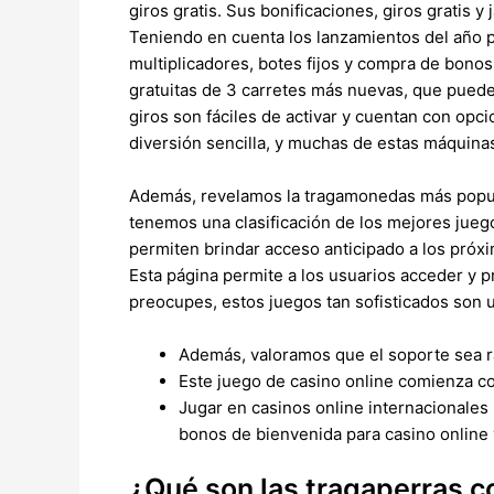
giros gratis. Sus bonificaciones, giros gratis
Teniendo en cuenta los lanzamientos del año 
multiplicadores, botes fijos y compra de bonos
gratuitas de 3 carretes más nuevas, que pueden
giros son fáciles de activar y cuentan con opc
diversión sencilla, y muchas de estas máquinas
Además, revelamos la tragamonedas más popular
tenemos una clasificación de los mejores jue
permiten brindar acceso anticipado a los próx
Esta página permite a los usuarios acceder y
preocupes, estos juegos tan sofisticados son u
Además, valoramos que el soporte sea rá
Este juego de casino online comienza co
Jugar en casinos online internacionales
bonos de bienvenida para casino online
¿Qué son las tragaperras c