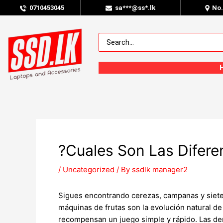
0
710453045
sa***@ss*.lk
No
?Cuales Son Las Difere
/
Uncategorized
/ By
ssdlk manager2
Sigues encontrando cerezas, campanas y sietes
máquinas de frutas son la evolución natural de
recompensan un juego simple y rápido. Las dem