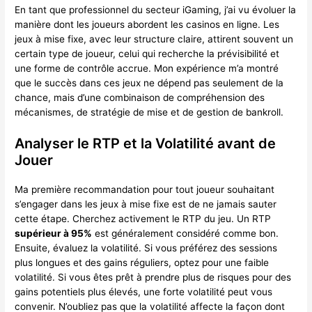
En tant que professionnel du secteur iGaming, j’ai vu évoluer la
manière dont les joueurs abordent les casinos en ligne. Les
jeux à mise fixe, avec leur structure claire, attirent souvent un
certain type de joueur, celui qui recherche la prévisibilité et
une forme de contrôle accrue. Mon expérience m’a montré
que le succès dans ces jeux ne dépend pas seulement de la
chance, mais d’une combinaison de compréhension des
mécanismes, de stratégie de mise et de gestion de bankroll.
Analyser le RTP et la Volatilité avant de
Jouer
Ma première recommandation pour tout joueur souhaitant
s’engager dans les jeux à mise fixe est de ne jamais sauter
cette étape. Cherchez activement le RTP du jeu. Un RTP
supérieur à 95%
est généralement considéré comme bon.
Ensuite, évaluez la volatilité. Si vous préférez des sessions
plus longues et des gains réguliers, optez pour une faible
volatilité. Si vous êtes prêt à prendre plus de risques pour des
gains potentiels plus élevés, une forte volatilité peut vous
convenir. N’oubliez pas que la volatilité affecte la façon dont