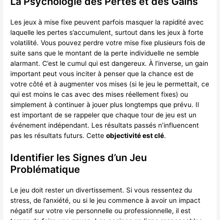
La Psychologie des Pertes et des Gains
Les jeux à mise fixe peuvent parfois masquer la rapidité avec
laquelle les pertes s’accumulent, surtout dans les jeux à forte
volatilité. Vous pouvez perdre votre mise fixe plusieurs fois de
suite sans que le montant de la perte individuelle ne semble
alarmant. C’est le cumul qui est dangereux. À l’inverse, un gain
important peut vous inciter à penser que la chance est de
votre côté et à augmenter vos mises (si le jeu le permettait, ce
qui est moins le cas avec des mises réellement fixes) ou
simplement à continuer à jouer plus longtemps que prévu. Il
est important de se rappeler que chaque tour de jeu est un
événement indépendant. Les résultats passés n’influencent
pas les résultats futurs. Cette
objectivité est clé
.
Identifier les Signes d’un Jeu
Problématique
Le jeu doit rester un divertissement. Si vous ressentez du
stress, de l’anxiété, ou si le jeu commence à avoir un impact
négatif sur votre vie personnelle ou professionnelle, il est