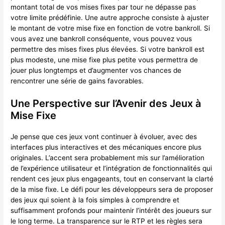
montant total de vos mises fixes par tour ne dépasse pas
votre limite prédéfinie. Une autre approche consiste à ajuster
le montant de votre mise fixe en fonction de votre bankroll. Si
vous avez une bankroll conséquente, vous pouvez vous
permettre des mises fixes plus élevées. Si votre bankroll est
plus modeste, une mise fixe plus petite vous permettra de
jouer plus longtemps et d’augmenter vos chances de
rencontrer une série de gains favorables.
Une Perspective sur l’Avenir des Jeux à
Mise Fixe
Je pense que ces jeux vont continuer à évoluer, avec des
interfaces plus interactives et des mécaniques encore plus
originales. L’accent sera probablement mis sur l’amélioration
de l’expérience utilisateur et l’intégration de fonctionnalités qui
rendent ces jeux plus engageants, tout en conservant la clarté
de la mise fixe. Le défi pour les développeurs sera de proposer
des jeux qui soient à la fois simples à comprendre et
suffisamment profonds pour maintenir l’intérêt des joueurs sur
le long terme. La transparence sur le RTP et les règles sera