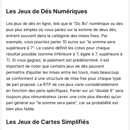
Les Jeux de Dés Numériques
Les jeux de dés en ligne, tels que le “Sic Bo” numérique ou des
jeux plus simples où vous pariez sur la somme de deux dés,
entrent souvent dans la catégorie des mises fixes. Par
exemple, vous pourriez parier 10 euros sur “la somme sera
supérieure à 7”. Le casino définit les cotes pour chaque
résultat possible (somme inférieure à 7, égale à 7, supérieure à
7). Si vous gagnez, le paiement est prédéterminé. Il est
important de noter que certains jeux de dés peuvent
permettre d’ajuster les mises entre les tours, mais beaucoup
se conforment à une structure de mise fixe pour chaque type
de pari proposé. Le RTP de ces jeux varie considérablement
en fonction des paris spécifiques. Parier sur un “double 6” sera
toujours plus rémunérateur (avec une cote plus élevée) qu’un
pari général sur “la somme sera paire”, car sa probabilité est
bien plus faible.
Les Jeux de Cartes Simplifiés