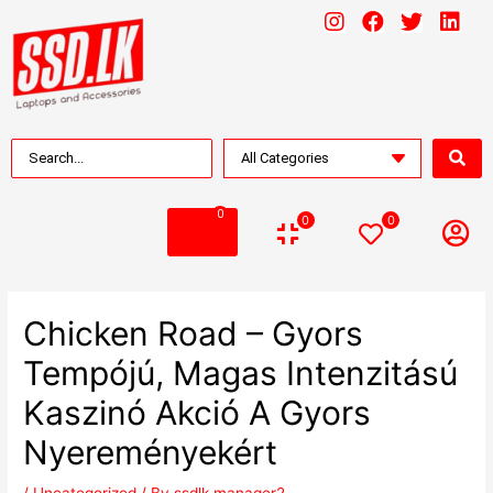
0
0
0
Chicken Road – Gyors
Tempójú, Magas Intenzitású
Kaszinó Akció A Gyors
Nyereményekért