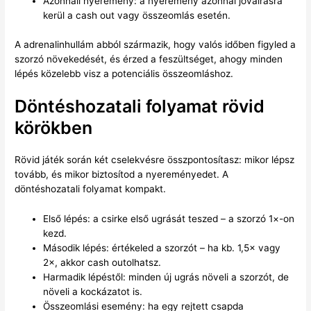
Azonnali nyeremény: a nyeremény azonnal jóváírásra
kerül a cash out vagy összeomlás esetén.
A adrenalinhullám abból származik, hogy valós időben figyled a
szorzó növekedését, és érzed a feszültséget, ahogy minden
lépés közelebb visz a potenciális összeomláshoz.
Döntéshozatali folyamat rövid
körökben
Rövid játék során két cselekvésre összpontosítasz: mikor lépsz
tovább, és mikor biztosítod a nyereményedet. A
döntéshozatali folyamat kompakt.
Első lépés: a csirke első ugrását teszed – a szorzó 1×-on
kezd.
Második lépés: értékeled a szorzót – ha kb. 1,5× vagy
2×, akkor cash outolhatsz.
Harmadik lépéstől: minden új ugrás növeli a szorzót, de
növeli a kockázatot is.
Összeomlási esemény: ha egy rejtett csapda