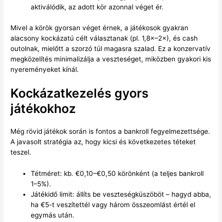
aktiválódik, az adott kör azonnal véget ér.
Mivel a körök gyorsan véget érnek, a játékosok gyakran
alacsony kockázatú célt választanak (pl. 1,8×–2×), és cash
outolnak, mielőtt a szorzó túl magasra szalad. Ez a konzervatív
megközelítés minimalizálja a veszteséget, miközben gyakori kis
nyereményeket kínál.
Kockázatkezelés gyors
játékokhoz
Még rövid játékok során is fontos a bankroll fegyelmezettsége.
A javasolt stratégia az, hogy kicsi és következetes téteket
teszel.
Tétméret: kb. €0,10–€0,50 körönként (a teljes bankroll
1–5%).
Játékidő limit: állíts be veszteségküszöböt – hagyd abba,
ha €5-t veszítettél vagy három összeomlást értél el
egymás után.