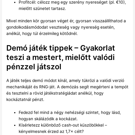
Profitcél: célozz meg egy szerény nyereséget (pl. €10),
mielőtt szünetet tartasz.
Mivel minden kör gyorsan véget ér, gyorsan visszaállíthatod a
gondolkodásmódodat veszteség vagy nyereség esetén,
anélkül, hogy túl érzelmileg kötődnél.
Demó játék tippek – Gyakorlat
teszi a mestert, mielőtt valódi
pénzzel játszol
A játék teljes demó módot kínál, amely tükrözi a valódi verzió
mechanikáját és RNG-jét. A demózás segít megérteni a tempót
és tesztelni a rövid játékstratégiádat anélkül, hogy
kockáztatnál pénzt.
Fedezd fel mind a négy nehézségi szintet, hogy lásd,
hogyan skálázódik a kockázat.
Kísérletezz különböző cash‑out küszöbökkel –
kényelmesnek érzed az 1,7× célt?