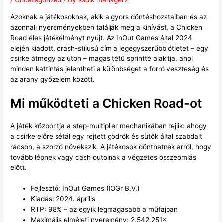
/
Uncategorized
/ By
ssdlk manager2
Azoknak a játékosoknak, akik a gyors döntéshozatalban és az
azonnali nyereményekben találják meg a kihívást, a Chicken
Road éles játékélményt nyújt. Az InOut Games által 2024
elején kiadott, crash-stílusú cím a legegyszerűbb ötletet – egy
csirke átmegy az úton – magas tétű sprintté alakítja, ahol
minden kattintás jelentheti a különbséget a forró veszteség és
az arany győzelem között.
Mi működteti a Chicken Road-ot
A játék központja a step‑multiplier mechanikában rejlik: ahogy
a csirke előre sétál egy rejtett gödrök és sütők által szabdalt
rácson, a szorzó növekszik. A játékosok dönthetnek arról, hogy
tovább lépnek vagy cash outolnak a végzetes összeomlás
előtt.
Fejlesztő: InOut Games (IOGr B.V.)
Kiadás: 2024. április
RTP: 98% – az egyik legmagasabb a műfajban
Maximális elméleti nyeremény: 2,542,251×