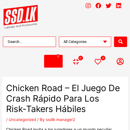
0
0
0
Chicken Road – El Juego De
Crash Rápido Para Los
Risk‑Takers Hábiles
/
Uncategorized
/ By
ssdlk manager2
Chicken Road invita a los jugadores a un mundo peculiar