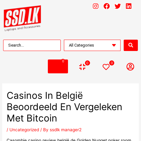
0
0
0
Casinos In België
Beoordeeld En Vergeleken
Met Bitcoin
/
Uncategorized
/ By
ssdlk manager2
Casombie casino review belgië de Golden Nugget poker room