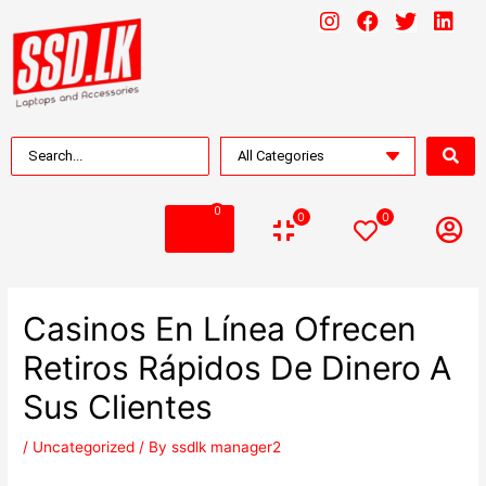
0
0
0
Casinos En Línea Ofrecen
Retiros Rápidos De Dinero A
Sus Clientes
/
Uncategorized
/ By
ssdlk manager2