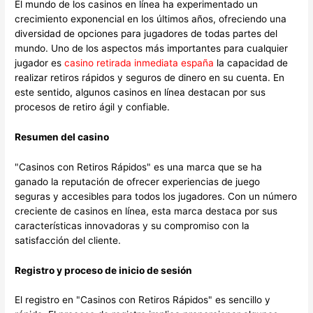
El mundo de los casinos en línea ha experimentado un
crecimiento exponencial en los últimos años, ofreciendo una
diversidad de opciones para jugadores de todas partes del
mundo. Uno de los aspectos más importantes para cualquier
jugador es
casino retirada inmediata españa
la capacidad de
realizar retiros rápidos y seguros de dinero en su cuenta. En
este sentido, algunos casinos en línea destacan por sus
procesos de retiro ágil y confiable.
Resumen del casino
"Casinos con Retiros Rápidos" es una marca que se ha
ganado la reputación de ofrecer experiencias de juego
seguras y accesibles para todos los jugadores. Con un número
creciente de casinos en línea, esta marca destaca por sus
características innovadoras y su compromiso con la
satisfacción del cliente.
Registro y proceso de inicio de sesión
El registro en "Casinos con Retiros Rápidos" es sencillo y