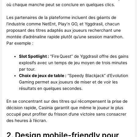
où chaque manche peut se conclure en quelques clics.
Les partenaires de la plateforme incluent des géants de
l’industrie comme NetEnt, Play’n GO, et Yggdrasil, chacun
proposant des titres adaptés aux joueurs recherchant une
montée d’adrénaline rapide plutôt qu’une session marathon.
Par exemple :
Slot Spotlight :
“Fire Quest” de Yggdrasil offre des gains
explosifs avec un temps de jeu moyen de trois minutes
par tour.
Choix de jeux de table :
“Speedy Blackjack” d’Evolution
Gaming permet aux joueurs de miser et de voir les
résultats en quelques secondes.
En se concentrant sur des titres qui récompensent la prise de
décision rapide, Casinia garantit que même le joueur le plus
occupé peut profiter du frisson d’une victoire sans consacrer
des heures à l’écran.
2. Design mobile-friendly pour