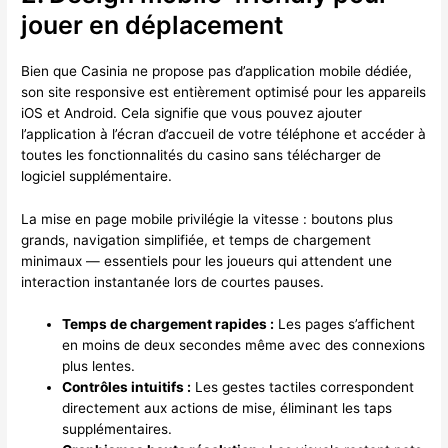
jouer en déplacement
Bien que Casinia ne propose pas d’application mobile dédiée,
son site responsive est entièrement optimisé pour les appareils
iOS et Android. Cela signifie que vous pouvez ajouter
l’application à l’écran d’accueil de votre téléphone et accéder à
toutes les fonctionnalités du casino sans télécharger de
logiciel supplémentaire.
La mise en page mobile privilégie la vitesse : boutons plus
grands, navigation simplifiée, et temps de chargement
minimaux — essentiels pour les joueurs qui attendent une
interaction instantanée lors de courtes pauses.
Temps de chargement rapides :
Les pages s’affichent
en moins de deux secondes même avec des connexions
plus lentes.
Contrôles intuitifs :
Les gestes tactiles correspondent
directement aux actions de mise, éliminant les taps
supplémentaires.