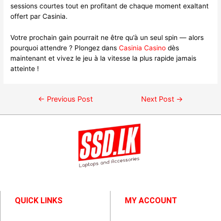
sessions courtes tout en profitant de chaque moment exaltant
offert par Casinia.
Votre prochain gain pourrait ne être qu’à un seul spin — alors
pourquoi attendre ? Plongez dans
Casinia Casino
dès
maintenant et vivez le jeu à la vitesse la plus rapide jamais
atteinte !
←
Previous Post
Next Post
→
QUICK LINKS
MY ACCOUNT