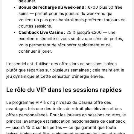
déjeuner.
Bonus de recharge du week-end :
€700 plus 50 free
spins — parfait pour les joueurs du week-end qui
veulent un plus gros bankroll mais préfèrent toujours de
courtes sessions.
Cashback Live Casino :
25 % jusqu’à €200 — une
excellente sécurité si vous sentez une série de pertes,
vous permettant de récupérer rapidement et de
continuer à jouer.
L’essentiel est d’utiliser ces offres lors de sessions isolées
plutôt que réparties sur plusieurs semaines ; cela maintient le
jeu dynamique et cette sensation d’énergie élevée.
Le rôle du VIP dans les sessions rapides
Le programme VIP à cinq niveaux de Casinia offre des
avantages tels que des limites de retrait plus élevées et des
offres personnalisées. Pour les joueurs en sessions courtes, le
principal avantage est l’allocation hebdomadaire de cashback
— jusqu’à 15 % sur les pertes — ce qui garantit que toute
baisse rapide peut être rapidement compensée sans attendre