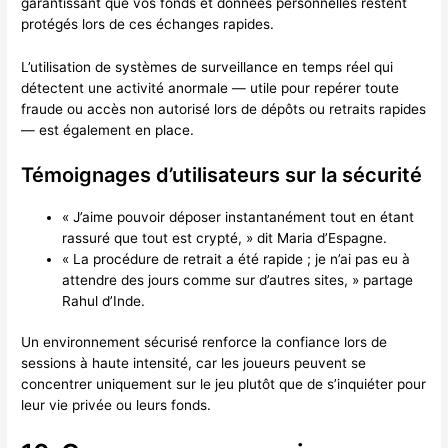
garantissant que vos fonds et données personnelles restent
protégés lors de ces échanges rapides.
L’utilisation de systèmes de surveillance en temps réel qui
détectent une activité anormale — utile pour repérer toute
fraude ou accès non autorisé lors de dépôts ou retraits rapides
— est également en place.
Témoignages d’utilisateurs sur la sécurité
« J’aime pouvoir déposer instantanément tout en étant
rassuré que tout est crypté, » dit Maria d’Espagne.
« La procédure de retrait a été rapide ; je n’ai pas eu à
attendre des jours comme sur d’autres sites, » partage
Rahul d’Inde.
Un environnement sécurisé renforce la confiance lors de
sessions à haute intensité, car les joueurs peuvent se
concentrer uniquement sur le jeu plutôt que de s’inquiéter pour
leur vie privée ou leurs fonds.