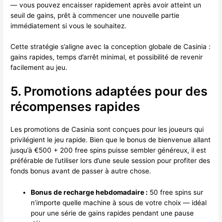
— vous pouvez encaisser rapidement après avoir atteint un
seuil de gains, prêt à commencer une nouvelle partie
immédiatement si vous le souhaitez.
Cette stratégie s’aligne avec la conception globale de Casinia :
gains rapides, temps d’arrêt minimal, et possibilité de revenir
facilement au jeu.
5. Promotions adaptées pour des
récompenses rapides
Les promotions de Casinia sont conçues pour les joueurs qui
privilégient le jeu rapide. Bien que le bonus de bienvenue allant
jusqu’à €500 + 200 free spins puisse sembler généreux, il est
préférable de l’utiliser lors d’une seule session pour profiter des
fonds bonus avant de passer à autre chose.
Bonus de recharge hebdomadaire :
50 free spins sur
n’importe quelle machine à sous de votre choix — idéal
pour une série de gains rapides pendant une pause