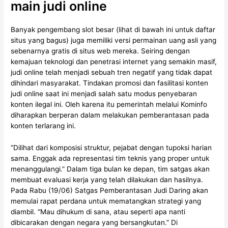
main judi online
Banyak pengembang slot besar (lihat di bawah ini untuk daftar
situs yang bagus) juga memiliki versi permainan uang asli yang
sebenarnya gratis di situs web mereka. Seiring dengan
kemajuan teknologi dan penetrasi internet yang semakin masif,
judi online telah menjadi sebuah tren negatif yang tidak dapat
dihindari masyarakat. Tindakan promosi dan fasilitasi konten
judi online saat ini menjadi salah satu modus penyebaran
konten ilegal ini. Oleh karena itu pemerintah melalui Kominfo
diharapkan berperan dalam melakukan pemberantasan pada
konten terlarang ini.
“Dilihat dari komposisi struktur, pejabat dengan tupoksi harian
sama. Enggak ada representasi tim teknis yang proper untuk
menanggulangi.” Dalam tiga bulan ke depan, tim satgas akan
membuat evaluasi kerja yang telah dilakukan dan hasilnya.
Pada Rabu (19/06) Satgas Pemberantasan Judi Daring akan
memulai rapat perdana untuk mematangkan strategi yang
diambil. “Mau dihukum di sana, atau seperti apa nanti
dibicarakan dengan negara yang bersangkutan.” Di