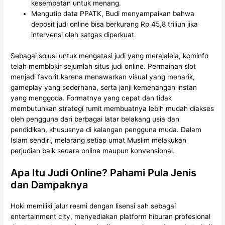
kesempatan untuk menang.
Mengutip data PPATK, Budi menyampaikan bahwa
deposit judi online bisa berkurang Rp 45,8 triliun jika
intervensi oleh satgas diperkuat.
Sebagai solusi untuk mengatasi judi yang merajalela, kominfo
telah memblokir sejumlah situs judi online. Permainan slot
menjadi favorit karena menawarkan visual yang menarik,
gameplay yang sederhana, serta janji kemenangan instan
yang menggoda. Formatnya yang cepat dan tidak
membutuhkan strategi rumit membuatnya lebih mudah diakses
oleh pengguna dari berbagai latar belakang usia dan
pendidikan, khususnya di kalangan pengguna muda. Dalam
Islam sendiri, melarang setiap umat Muslim melakukan
perjudian baik secara online maupun konvensional.
Apa Itu Judi Online? Pahami Pula Jenis
dan Dampaknya
Hoki memiliki jalur resmi dengan lisensi sah sebagai
entertainment city, menyediakan platform hiburan profesional