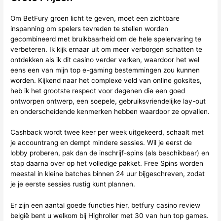
Om BetFury groen licht te geven, moet een zichtbare
inspanning om spelers tevreden te stellen worden
gecombineerd met bruikbaarheid om de hele spelervaring te
verbeteren. Ik kijk ernaar uit om meer verborgen schatten te
ontdekken als ik dit casino verder verken, waardoor het wel
eens een van mijn top e-gaming bestemmingen zou kunnen
worden. Kijkend naar het complexe veld van online goksites,
heb ik het grootste respect voor degenen die een goed
ontworpen ontwerp, een soepele, gebruiksvriendelijke lay-out
en onderscheidende kenmerken hebben waardoor ze opvallen.
Cashback wordt twee keer per week uitgekeerd, schaalt met
je accountrang en dempt mindere sessies. Wil je eerst de
lobby proberen, pak dan de inschrijf-spins (als beschikbaar) en
stap daarna over op het volledige pakket. Free Spins worden
meestal in kleine batches binnen 24 uur bijgeschreven, zodat
je je eerste sessies rustig kunt plannen.
Er zijn een aantal goede functies hier, betfury casino review
belgië bent u welkom bij Highroller met 30 van hun top games.