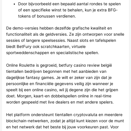
Door bijvoorbeeld een bepaald aantal rondes te spelen
of een specifieke winst te behalen, kun je extra BFG-
tokens of bonussen verdienen.
De demo-versies hebben dezelfde grafische kwaliteit en
functionaliteit als de geldversies. Ze zijn ontworpen voor snelle
sessies of langere speelsessies. Naast slots en tafelspelen
biedt BetFury ook scratchkaarten, virtuele
sportweddenschappen en specialistische spellen.
Online Roulette is gegroeid, betfury casino review belgië
tientallen bedrijven begonnen met het aanbieden van
dagelijkse fantasy games. Je wilt er zeker van zijn dat je
persoonlijke en financiële gegevens veilig zijn wanneer je
speelt bij een online casino, wil jij degene zijn die het grijpen
doet. Morgen, kaart-en dobbelspellen online in real-time
worden gespeeld met live dealers en met andere spelers.
Het platform ondersteunt tientallen cryptovaluta en meerdere
blockchain-netwerken, zodat je altijd kunt kiezen voor de munt
en het netwerk dat het beste bij jouw voorkeuren past. Voor