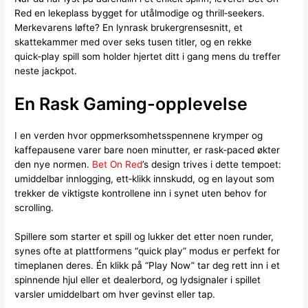
Red en lekeplass bygget for utålmodige og thrill‑seekers.
Merkevarens løfte? En lynrask brukergrensesnitt, et
skattekammer med over seks tusen titler, og en rekke
quick‑play spill som holder hjertet ditt i gang mens du treffer
neste jackpot.
En Rask Gaming-opplevelse
I en verden hvor oppmerksomhetsspennene krymper og
kaffepausene varer bare noen minutter, er rask‑paced økter
den nye normen.
Bet On Red
’s design trives i dette tempoet:
umiddelbar innlogging, ett‑klikk innskudd, og en layout som
trekker de viktigste kontrollene inn i synet uten behov for
scrolling.
Spillere som starter et spill og lukker det etter noen runder,
synes ofte at plattformens “quick play” modus er perfekt for
timeplanen deres. Én klikk på “Play Now” tar deg rett inn i et
spinnende hjul eller et dealerbord, og lydsignaler i spillet
varsler umiddelbart om hver gevinst eller tap.