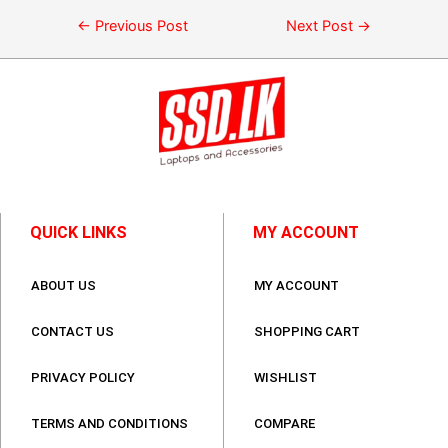
←
Previous Post
Next Post
→
QUICK LINKS
MY ACCOUNT
ABOUT US
MY ACCOUNT
CONTACT US
SHOPPING CART
PRIVACY POLICY
WISHLIST
TERMS AND CONDITIONS
COMPARE