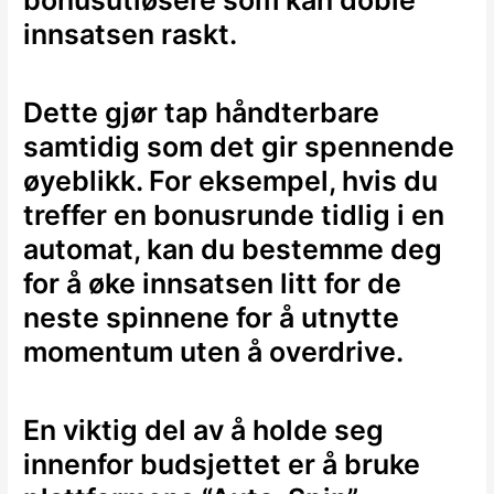
innsatsen raskt.
Dette gjør tap håndterbare
samtidig som det gir spennende
øyeblikk. For eksempel, hvis du
treffer en bonusrunde tidlig i en
automat, kan du bestemme deg
for å øke innsatsen litt for de
neste spinnene for å utnytte
momentum uten å overdrive.
En viktig del av å holde seg
innenfor budsjettet er å bruke