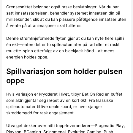
Grensesnittet belønner også raske beslutninger. Når du har
satt innsatsstørrelsen, behandler systemet innsatsen din på
millisekunder, slik at du kan plassere påfølgende innsatser uten
å vente på at animasjoner skal fullføres.
Denne strømlinjeformede flyten gjør at du kan nyte flere spill i
én økt—enten det er to spilleautomater på rad eller et raskt
roulette-spinn etterfulgt av en blackjack-hånd—alt mens
energien holdes oppe.
Spillvariasjon som holder pulsen
oppe
Hvis variasjon er krydderet i livet, tilbyr Bet On Red en buffet
som aldri gjentar seg i løpet av en kort økt. Fra klassiske
spilleautomater til live dealer-bord, er hver sjanger
skreddersydd for rask engasjement.
Utvalget dekker over nitti topp-leverandører—Pragmatic Play,
Playson, BGaming, Spinomenal, Evolution Gaming, Push