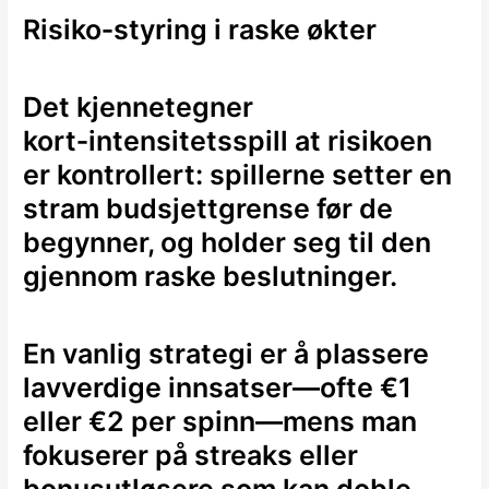
Risiko‑styring i raske økter
Det kjennetegner
kort‑intensitetsspill at risikoen
er kontrollert: spillerne setter en
stram budsjettgrense før de
begynner, og holder seg til den
gjennom raske beslutninger.
En vanlig strategi er å plassere
lavverdige innsatser—ofte €1
eller €2 per spinn—mens man
fokuserer på streaks eller
bonusutløsere som kan doble