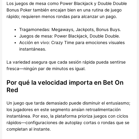
Los juegos de mesa como Power Blackjack y Double Double
Bonus Poker también encajan bien en una rutina de juego
rápido; requieren menos rondas para alcanzar un pago.
Tragamonedas: Megaways, Jackpots, Bonus Buys.
Juegos de mesa: Power Blackjack, Double Double.
Acción en vivo: Crazy Time para emociones visuales
instantáneas.
La variedad asegura que cada sesión rápida pueda sentirse
fresca—ningún par de minutos es igual.
Por qué la velocidad importa en Bet On
Red
Un juego que tarda demasiado puede disminuir el entusiasmo;
los jugadores en este segmento ansían retroalimentación
instantánea. Por eso, la plataforma prioriza juegos con ciclos
rápidos—configuraciones de autoplay cortas o rondas que se
completan al instante.