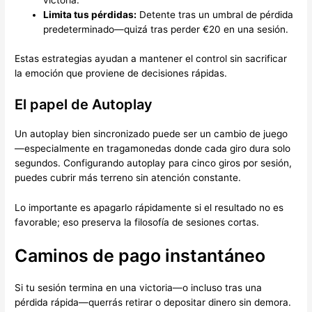
victoria.
Limita tus pérdidas:
Detente tras un umbral de pérdida
predeterminado—quizá tras perder €20 en una sesión.
Estas estrategias ayudan a mantener el control sin sacrificar
la emoción que proviene de decisiones rápidas.
El papel de Autoplay
Un autoplay bien sincronizado puede ser un cambio de juego
—especialmente en tragamonedas donde cada giro dura solo
segundos. Configurando autoplay para cinco giros por sesión,
puedes cubrir más terreno sin atención constante.
Lo importante es apagarlo rápidamente si el resultado no es
favorable; eso preserva la filosofía de sesiones cortas.
Caminos de pago instantáneo
Si tu sesión termina en una victoria—o incluso tras una
pérdida rápida—querrás retirar o depositar dinero sin demora.