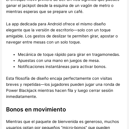
ganar el jackpot desde la esquina de un vagón de metro o
mientras esperas que se prepare un café.
La app dedicada para Android ofrece el mismo diseño
elegante que la versión de escritorio—solo con un toque
amigable. Los gestos de deslizar te permiten girar, apostar o
navegar entre mesas con un solo toque.
Mecánica de toque rápido para girar en tragamonedas.
Apuestas con una mano en juegos de mesa.
Notificaciones instantáneas para activar bonos.
Esta filosofía de diseño encaja perfectamente con visitas
breves y repetidas—los jugadores pueden jugar una ronda de
Power Blackjack mientras hacen fila y luego cerrar sesión
inmediatamente.
Bonos en movimiento
Mientras que el paquete de bienvenida es generoso, muchos
usuarios optan por pequeños “micro‑bonos” que pueden