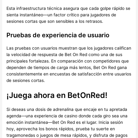
Esta infraestructura técnica asegura que cada golpe rápido se
sienta instantáneo—un factor crítico para jugadores de
sesiones cortas que son sensibles a los retrasos.
Pruebas de experiencia de usuario
Las pruebas con usuarios muestran que los jugadores califican
la velocidad de respuesta de Bet On Red como una de sus
principales fortalezas. En comparación con competidores que
dependen de tiempos de carga más lentos, Bet On Red gana
consistentemente en encuestas de satisfacción entre usuarios
de sesiones cortas.
¡Juega ahora en BetOnRed!
Si deseas una dosis de adrenalina que encaje en tu apretada
agenda—una experiencia de casino donde cada giro sea una
emoción instantánea—Bet On Red es el lugar. Inicia sesión
hoy, aprovecha los bonos rápidos, prueba tu suerte en
tragamonedas o juegos de mesa rápidos, y disfruta de pagos