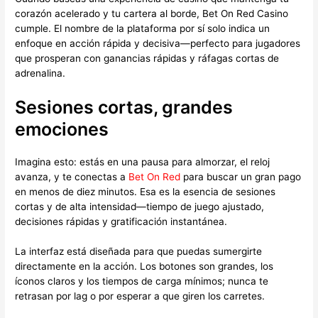
corazón acelerado y tu cartera al borde, Bet On Red Casino
cumple. El nombre de la plataforma por sí solo indica un
enfoque en acción rápida y decisiva—perfecto para jugadores
que prosperan con ganancias rápidas y ráfagas cortas de
adrenalina.
Sesiones cortas, grandes
emociones
Imagina esto: estás en una pausa para almorzar, el reloj
avanza, y te conectas a
Bet On Red
para buscar un gran pago
en menos de diez minutos. Esa es la esencia de sesiones
cortas y de alta intensidad—tiempo de juego ajustado,
decisiones rápidas y gratificación instantánea.
La interfaz está diseñada para que puedas sumergirte
directamente en la acción. Los botones son grandes, los
íconos claros y los tiempos de carga mínimos; nunca te
retrasan por lag o por esperar a que giren los carretes.