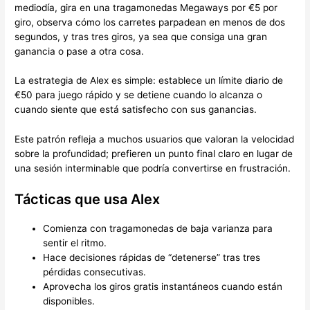
mediodía, gira en una tragamonedas Megaways por €5 por
giro, observa cómo los carretes parpadean en menos de dos
segundos, y tras tres giros, ya sea que consiga una gran
ganancia o pase a otra cosa.
La estrategia de Alex es simple: establece un límite diario de
€50 para juego rápido y se detiene cuando lo alcanza o
cuando siente que está satisfecho con sus ganancias.
Este patrón refleja a muchos usuarios que valoran la velocidad
sobre la profundidad; prefieren un punto final claro en lugar de
una sesión interminable que podría convertirse en frustración.
Tácticas que usa Alex
Comienza con tragamonedas de baja varianza para
sentir el ritmo.
Hace decisiones rápidas de “detenerse” tras tres
pérdidas consecutivas.
Aprovecha los giros gratis instantáneos cuando están
disponibles.