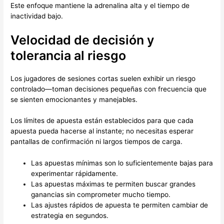
Este enfoque mantiene la adrenalina alta y el tiempo de
inactividad bajo.
Velocidad de decisión y
tolerancia al riesgo
Los jugadores de sesiones cortas suelen exhibir un riesgo
controlado—toman decisiones pequeñas con frecuencia que
se sienten emocionantes y manejables.
Los límites de apuesta están establecidos para que cada
apuesta pueda hacerse al instante; no necesitas esperar
pantallas de confirmación ni largos tiempos de carga.
Las apuestas mínimas son lo suficientemente bajas para
experimentar rápidamente.
Las apuestas máximas te permiten buscar grandes
ganancias sin comprometer mucho tiempo.
Las ajustes rápidos de apuesta te permiten cambiar de
estrategia en segundos.