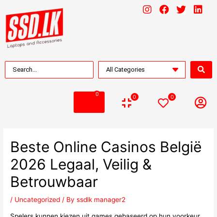
0
0
0
Beste Online Casinos België
2026 Legaal, Veilig &
Betrouwbaar
/
Uncategorized
/ By
ssdlk manager2
Spelers kunnen kiezen uit games gebaseerd op hun voorkeur