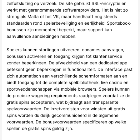
zelfuitsluiting op verzoek. De site gebruikt SSL-encryptie en
werkt met gerenommeerde softwareproviders. Het is niet zo
streng als Malta of het VK, maar handhaaft nog steeds
standaarden rond spelerbeveiliging en eerlijkheid. Sportsbook-
bonussen zijn momenteel beperkt, maar support kan
aanvullende aanbiedingen hebben.
Spelers kunnen stortingen uitvoeren, opnames aanvragen,
bonussen activeren en toegang krijgen tot klantenservice
zonder beperkingen. De afwezigheid van een dedicated app
betekent geen beperkingen in functionaliteit. De interface past
zich automatisch aan verschillende schermformaten aan en
biedt toegang tot de complete spelbibliotheek, live casino en
sportweddenschappen via mobiele browsers. Spelers kunnen
de precieze wagering requirements raadplegen voordat ze de
gratis spins accepteren, wat bijdraagt aan transparante
spelvoorwaarden. De inzetvereisten voor winsten uit gratis
spins worden duidelijk gecommuniceerd in de algemene
voorwaarden. De bonusvoorwaarden specificeren op welke
spellen de gratis spins geldig zijn.