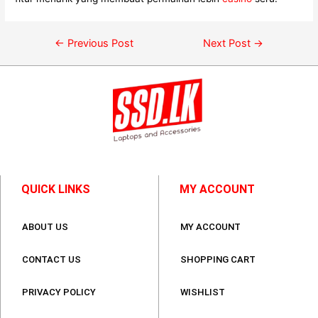
←
Previous Post
Next Post
→
QUICK LINKS
MY ACCOUNT
ABOUT US
MY ACCOUNT
CONTACT US
SHOPPING CART
PRIVACY POLICY
WISHLIST