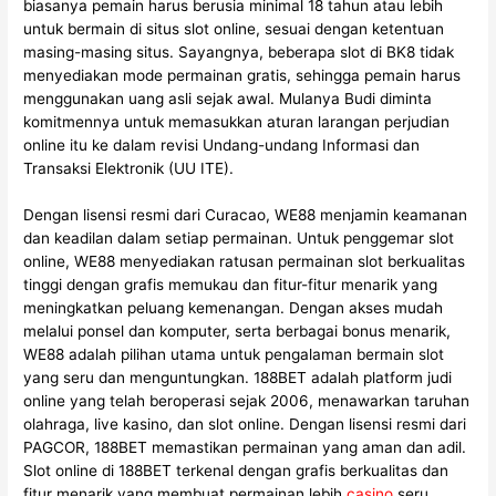
biasanya pemain harus berusia minimal 18 tahun atau lebih
untuk bermain di situs slot online, sesuai dengan ketentuan
masing-masing situs. Sayangnya, beberapa slot di BK8 tidak
menyediakan mode permainan gratis, sehingga pemain harus
menggunakan uang asli sejak awal. Mulanya Budi diminta
komitmennya untuk memasukkan aturan larangan perjudian
online itu ke dalam revisi Undang-undang Informasi dan
Transaksi Elektronik (UU ITE).
Dengan lisensi resmi dari Curacao, WE88 menjamin keamanan
dan keadilan dalam setiap permainan. Untuk penggemar slot
online, WE88 menyediakan ratusan permainan slot berkualitas
tinggi dengan grafis memukau dan fitur-fitur menarik yang
meningkatkan peluang kemenangan. Dengan akses mudah
melalui ponsel dan komputer, serta berbagai bonus menarik,
WE88 adalah pilihan utama untuk pengalaman bermain slot
yang seru dan menguntungkan. 188BET adalah platform judi
online yang telah beroperasi sejak 2006, menawarkan taruhan
olahraga, live kasino, dan slot online. Dengan lisensi resmi dari
PAGCOR, 188BET memastikan permainan yang aman dan adil.
Slot online di 188BET terkenal dengan grafis berkualitas dan
fitur menarik yang membuat permainan lebih
casino
seru.