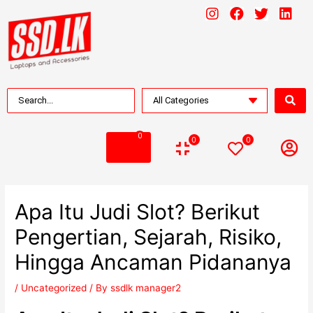
0
0
0
Apa Itu Judi Slot? Berikut
Pengertian, Sejarah, Risiko,
Hingga Ancaman Pidananya
/
Uncategorized
/ By
ssdlk manager2