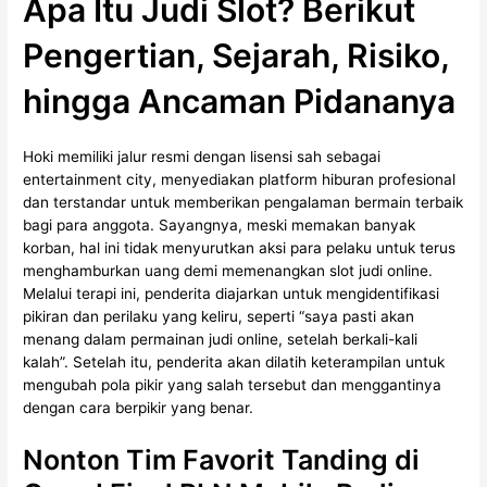
Apa Itu Judi Slot? Berikut
Pengertian, Sejarah, Risiko,
hingga Ancaman Pidananya
Hoki memiliki jalur resmi dengan lisensi sah sebagai
entertainment city, menyediakan platform hiburan profesional
dan terstandar untuk memberikan pengalaman bermain terbaik
bagi para anggota. Sayangnya, meski memakan banyak
korban, hal ini tidak menyurutkan aksi para pelaku untuk terus
menghamburkan uang demi memenangkan slot judi online.
Melalui terapi ini, penderita diajarkan untuk mengidentifikasi
pikiran dan perilaku yang keliru, seperti “saya pasti akan
menang dalam permainan judi online, setelah berkali-kali
kalah”. Setelah itu, penderita akan dilatih keterampilan untuk
mengubah pola pikir yang salah tersebut dan menggantinya
dengan cara berpikir yang benar.
Nonton Tim Favorit Tanding di