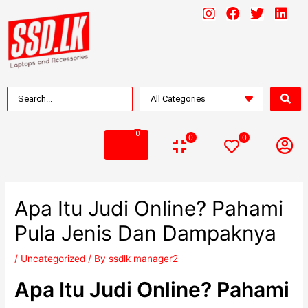
0
0
0
Apa Itu Judi Online? Pahami
Pula Jenis Dan Dampaknya
/
Uncategorized
/ By
ssdlk manager2
Apa Itu Judi Online? Pahami