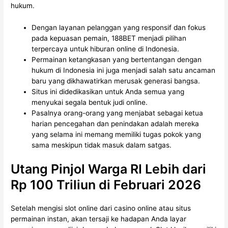
hukum.
Dengan layanan pelanggan yang responsif dan fokus
pada kepuasan pemain, 188BET menjadi pilihan
terpercaya untuk hiburan online di Indonesia.
Permainan ketangkasan yang bertentangan dengan
hukum di Indonesia ini juga menjadi salah satu ancaman
baru yang dikhawatirkan merusak generasi bangsa.
Situs ini didedikasikan untuk Anda semua yang
menyukai segala bentuk judi online.
Pasalnya orang-orang yang menjabat sebagai ketua
harian pencegahan dan penindakan adalah mereka
yang selama ini memang memiliki tugas pokok yang
sama meskipun tidak masuk dalam satgas.
Utang Pinjol Warga RI Lebih dari
Rp 100 Triliun di Februari 2026
Setelah mengisi slot online dari casino online atau situs
permainan instan, akan tersaji ke hadapan Anda layar