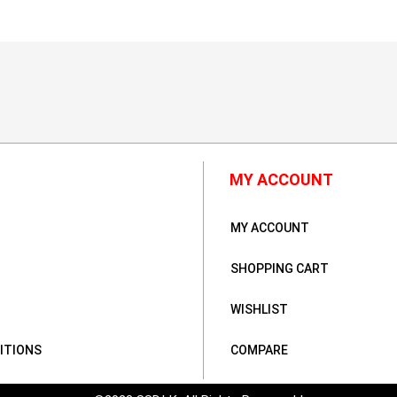
MY ACCOUNT
MY ACCOUNT
SHOPPING CART
WISHLIST
ITIONS
COMPARE