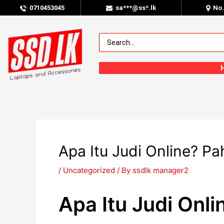
0
710453045
sa***@ss*.lk
No
Apa Itu Judi Online? P
/
Uncategorized
/ By
ssdlk manager2
Apa Itu Judi Onl