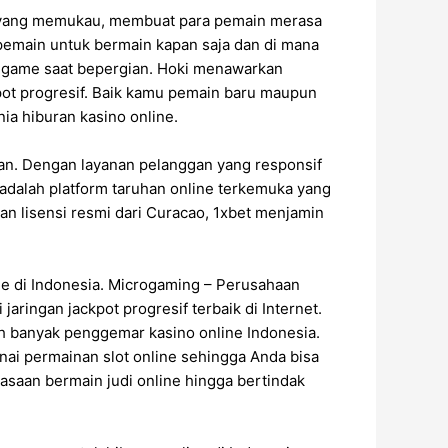
is yang memukau, membuat para pemain merasa
 pemain untuk bermain kapan saja dan di mana
le game saat bepergian. Hoki menawarkan
kpot progresif. Baik kamu pemain baru maupun
ia hiburan kasino online.
an. Dengan layanan pelanggan yang responsif
 adalah platform taruhan online terkemuka yang
n lisensi resmi dari Curacao, 1xbet menjamin
line di Indonesia. Microgaming – Perusahaan
jaringan jackpot progresif terbaik di Internet.
 banyak penggemar kasino online Indonesia.
nai permainan slot online sehingga Anda bisa
saan bermain judi online hingga bertindak
.