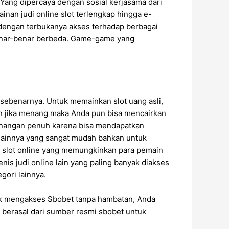
 Yang dipercaya dengan sosial kerjasama dari
nan judi online slot terlengkap hingga e-
ng dengan terbukanya akses terhadap berbagai
benar-benar berbeda. Game-game yang
sebenarnya. Untuk memainkan slot uang asli,
kan jika menang maka Anda pun bisa mencairkan
enangan penuh karena bisa mendapatkan
mainnya yang sangat mudah bahkan untuk
an slot online yang memungkinkan para pemain
is judi online lain yang paling banyak diakses
gori lainnya.
ntuk mengakses Sbobet tanpa hambatan, Anda
g berasal dari sumber resmi sbobet untuk