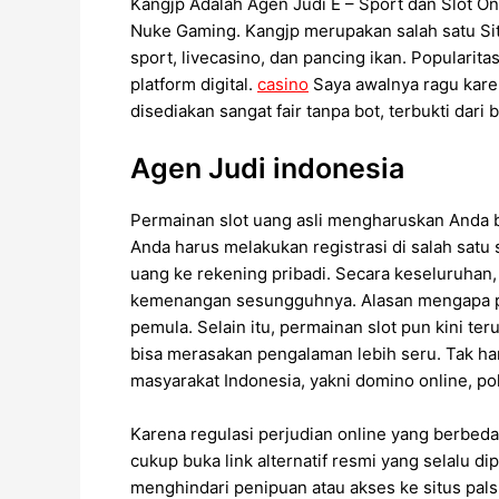
Kangjp Adalah Agen Judi E – Sport dan Slot On
Nuke Gaming. Kangjp merupakan salah satu Situ
sport, livecasino, dan pancing ikan. Popularit
platform digital.
casino
Saya awalnya ragu kare
disediakan sangat fair tanpa bot, terbukti dar
Agen Judi indonesia
Permainan slot uang asli mengharuskan Anda 
Anda harus melakukan registrasi di salah sat
uang ke rekening pribadi. Secara keseluruha
kemenangan sesungguhnya. Alasan mengapa pe
pemula. Selain itu, permainan slot pun kini 
bisa merasakan pengalaman lebih seru. Tak han
masyarakat Indonesia, yakni domino online, pok
Karena regulasi perjudian online yang berbeda
cukup buka link alternatif resmi yang selalu 
menghindari penipuan atau akses ke situs pals