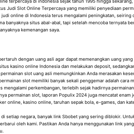
line terpercaya di indonesia sejak tahun 1995 hingga sekarang,
s Judi Slot Online Terpercaya yang memiliki penyediaan permai
as judi online di Indonesia terus mengalami peningkatan, seiri
na banyaknya situs abal-abal, tapi setelah mencoba ternyata 
i banyaknya kemenangan saya.
bertaruh dengan uang asli agar dapat memenangkan uang yang 
u situs kasino online Indonesia dan melakukan deposit, sedang
n, permainan slot uang asli memungkinkan Anda merasakan kes
rmainan slot memiliki banyak sekali penggemar adalah cara 
terus mengalami perkembangan, terlebih sejak hadirnya permain
ya permainan slot, laporan Populix 2024 juga mencatat enam jen
er online, kasino online, taruhan sepak bola, e-games, dan kate
 di setiap negara, banyak link Sbobet yang sering diblokir. U
diperbarui oleh kami. Pastikan Anda hanya menggunakan link yan
u.