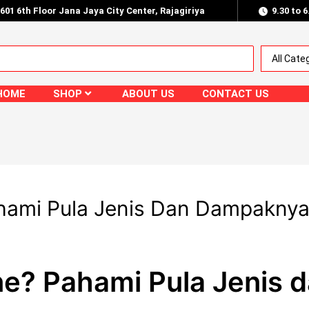
.601 6th Floor Jana Jaya City Center, Rajagiriya
9.30 to 
HOME
SHOP
ABOUT US
CONTACT US
ahami Pula Jenis Dan Dampakny
ine? Pahami Pula Jenis