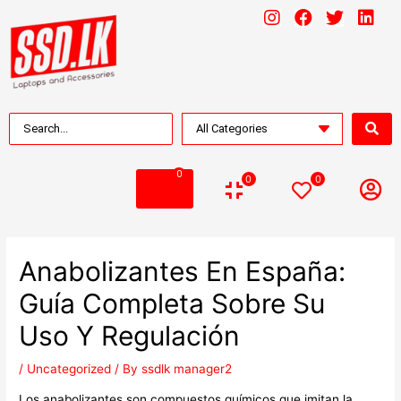
0
0
0
Anabolizantes En España:
Guía Completa Sobre Su
Uso Y Regulación
/
Uncategorized
/ By
ssdlk manager2
Los anabolizantes son compuestos químicos que imitan la