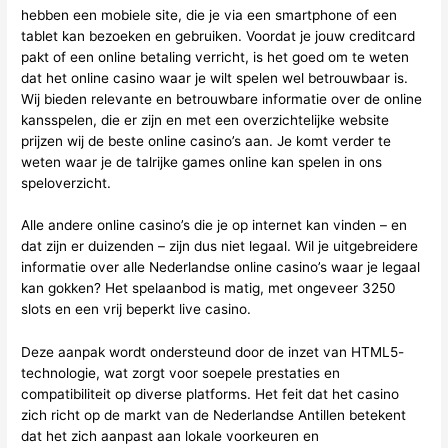
hebben een mobiele site, die je via een smartphone of een
tablet kan bezoeken en gebruiken. Voordat je jouw creditcard
pakt of een online betaling verricht, is het goed om te weten
dat het online casino waar je wilt spelen wel betrouwbaar is.
Wij bieden relevante en betrouwbare informatie over de online
kansspelen, die er zijn en met een overzichtelijke website
prijzen wij de beste online casino’s aan. Je komt verder te
weten waar je de talrijke games online kan spelen in ons
speloverzicht.
Alle andere online casino’s die je op internet kan vinden – en
dat zijn er duizenden – zijn dus niet legaal. Wil je uitgebreidere
informatie over alle Nederlandse online casino’s waar je legaal
kan gokken? Het spelaanbod is matig, met ongeveer 3250
slots en een vrij beperkt live casino.
Deze aanpak wordt ondersteund door de inzet van HTML5-
technologie, wat zorgt voor soepele prestaties en
compatibiliteit op diverse platforms. Het feit dat het casino
zich richt op de markt van de Nederlandse Antillen betekent
dat het zich aanpast aan lokale voorkeuren en