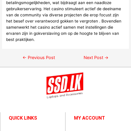
betalingsmogelijkheden, wat bijdraagt aan een naadloze
gebruikerservaring. Het casino stimuleert actief de deelname
van de community via diverse projecten die erop focust zijn
het besef over verantwoord gokken te vergroten . Bovendien
samenwerkt het casino actief samen met instellingen die
ervaren zijn in gokverslaving om op de hoogte te blijven van
best praktijken.
←
Previous Post
Next Post
→
QUICK LINKS
MY ACCOUNT