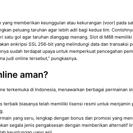
an yang memberikan keunggulan atau kekurangan (voor) pada sal
an peluang taruhan agar lebih adil bagi kedua tim. Contohnya, 
ri satu gol agar taruhan dianggap menang. Slot di M88 memilik
kan enkripsi SSL 256-bit yang melindungi data dan transaksi p
nnya sudah terdapat upaya untuk memperkuat pencegahan pem
ana judi online tersebut,” pungkasnya.
nline aman?
line terkemuka di Indonesia, menawarkan berbagai permainan s
 terbaik biasanya telah memiliki lisensi resmi untuk menjamin
g.
rmain yang seru, lengkap dengan bonus dan promosi yang me
kan segala jenis pengaksesan dengan memberikan alternatif lin
ah keuntungan uang asli.