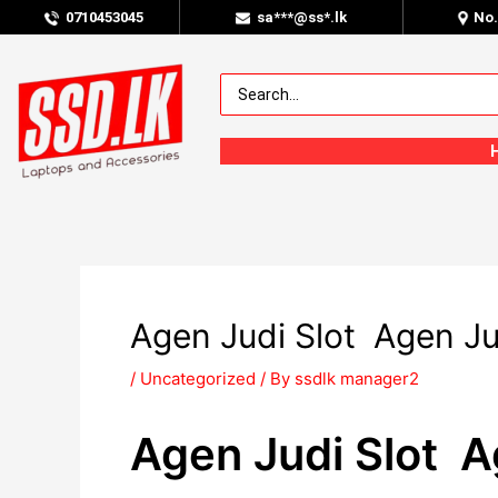
0
710453045
sa***@ss*.lk
No
Agen Judi Slot ️ Agen J
/
Uncategorized
/ By
ssdlk manager2
Agen Judi Slot ️ 