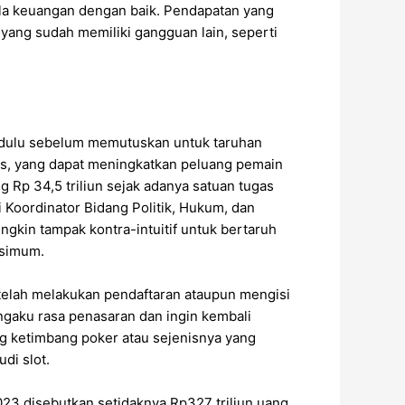
elola keuangan dengan baik. Pendapatan yang
 yang sudah memiliki gangguan lain, seperti
h dulu sebelum memutuskan untuk taruhan
ers, yang dapat meningkatkan peluang pemain
Rp 34,5 triliun sejak adanya satuan tugas
i Koordinator Bidang Politik, Hukum, dan
ngkin tampak kontra-intuitif untuk bertaruh
ksimum.
telah melakukan pendaftaran ataupun mengisi
engaku rasa penasaran dan ingin kembali
ng ketimbang poker atau sejenisnya yang
di slot.
2023 disebutkan setidaknya Rp327 triliun uang