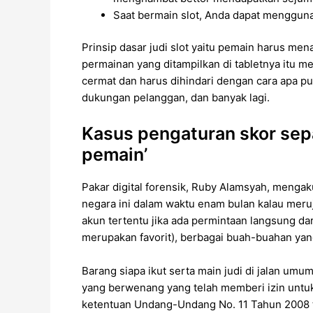
Saat bermain slot, Anda dapat mengguna
Prinsip dasar judi slot yaitu pemain harus me
permainan yang ditampilkan di tabletnya itu m
cermat dan harus dihindari dengan cara apa p
dukungan pelanggan, dan banyak lagi.
Kasus pengaturan skor sepa
pemain’
Pakar digital forensik, Ruby Alamsyah, menga
negara ini dalam waktu enam bulan kalau meru
akun tertentu jika ada permintaan langsung da
merupakan favorit), berbagai buah-buahan yang
Barang siapa ikut serta main judi di jalan umu
yang berwenang yang telah memberi izin untu
ketentuan Undang-Undang No. 11 Tahun 2008 te