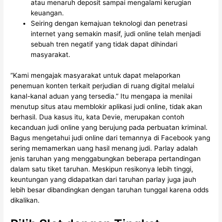
atau menaruh deposit sampai mengalami kerugian
keuangan.
Seiring dengan kemajuan teknologi dan penetrasi
internet yang semakin masif, judi online telah menjadi
sebuah tren negatif yang tidak dapat dihindari
masyarakat.
“Kami mengajak masyarakat untuk dapat melaporkan
penemuan konten terkait perjudian di ruang digital melalui
kanal-kanal aduan yang tersedia.” Itu mengapa ia menilai
menutup situs atau memblokir aplikasi judi online, tidak akan
berhasil. Dua kasus itu, kata Devie, merupakan contoh
kecanduan judi online yang berujung pada perbuatan kriminal.
Bagus mengetahui judi online dari temannya di Facebook yang
sering memamerkan uang hasil menang judi. Parlay adalah
jenis taruhan yang menggabungkan beberapa pertandingan
dalam satu tiket taruhan. Meskipun resikonya lebih tinggi,
keuntungan yang didapatkan dari taruhan parlay juga jauh
lebih besar dibandingkan dengan taruhan tunggal karena odds
dikalikan.