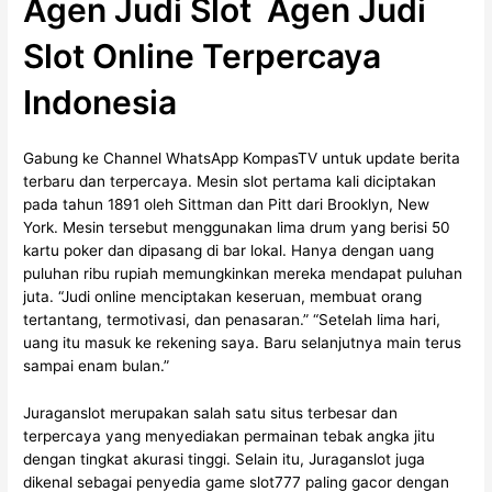
Agen Judi Slot ️ Agen Judi
Slot Online Terpercaya
Indonesia
Gabung ke Channel WhatsApp KompasTV untuk update berita
terbaru dan terpercaya. Mesin slot pertama kali diciptakan
pada tahun 1891 oleh Sittman dan Pitt dari Brooklyn, New
York. Mesin tersebut menggunakan lima drum yang berisi 50
kartu poker dan dipasang di bar lokal. Hanya dengan uang
puluhan ribu rupiah memungkinkan mereka mendapat puluhan
juta. “Judi online menciptakan keseruan, membuat orang
tertantang, termotivasi, dan penasaran.” “Setelah lima hari,
uang itu masuk ke rekening saya. Baru selanjutnya main terus
sampai enam bulan.”
Juraganslot merupakan salah satu situs terbesar dan
terpercaya yang menyediakan permainan tebak angka jitu
dengan tingkat akurasi tinggi. Selain itu, Juraganslot juga
dikenal sebagai penyedia game slot777 paling gacor dengan