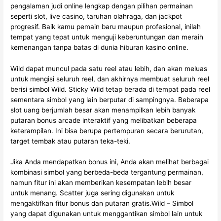
pengalaman judi online lengkap dengan pilihan permainan
seperti slot, live casino, taruhan olahraga, dan jackpot
progresif. Baik kamu pemain baru maupun profesional, inilah
tempat yang tepat untuk menguji keberuntungan dan meraih
kemenangan tanpa batas di dunia hiburan kasino online.
Wild dapat muncul pada satu reel atau lebih, dan akan meluas
untuk mengisi seluruh reel, dan akhirnya membuat seluruh reel
berisi simbol Wild. Sticky Wild tetap berada di tempat pada reel
sementara simbol yang lain berputar di sampingnya. Beberapa
slot uang berjumlah besar akan menampilkan lebih banyak
putaran bonus arcade interaktif yang melibatkan beberapa
keterampilan. Ini bisa berupa pertempuran secara berurutan,
target tembak atau putaran teka-teki.
Jika Anda mendapatkan bonus ini, Anda akan melihat berbagai
kombinasi simbol yang berbeda-beda tergantung permainan,
namun fitur ini akan memberikan kesempatan lebih besar
untuk menang. Scatter juga sering digunakan untuk
mengaktifkan fitur bonus dan putaran gratis.Wild – Simbol
yang dapat digunakan untuk menggantikan simbol lain untuk