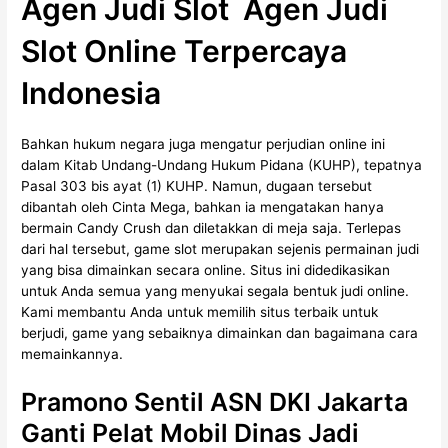
Agen Judi Slot ️ Agen Judi
Slot Online Terpercaya
Indonesia
Bahkan hukum negara juga mengatur perjudian online ini
dalam Kitab Undang-Undang Hukum Pidana (KUHP), tepatnya
Pasal 303 bis ayat (1) KUHP. Namun, dugaan tersebut
dibantah oleh Cinta Mega, bahkan ia mengatakan hanya
bermain Candy Crush dan diletakkan di meja saja. Terlepas
dari hal tersebut, game slot merupakan sejenis permainan judi
yang bisa dimainkan secara online. Situs ini didedikasikan
untuk Anda semua yang menyukai segala bentuk judi online.
Kami membantu Anda untuk memilih situs terbaik untuk
berjudi, game yang sebaiknya dimainkan dan bagaimana cara
memainkannya.
Pramono Sentil ASN DKI Jakarta
Ganti Pelat Mobil Dinas Jadi