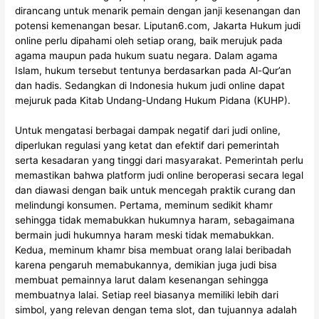
dirancang untuk menarik pemain dengan janji kesenangan dan
potensi kemenangan besar. Liputan6.com, Jakarta Hukum judi
online perlu dipahami oleh setiap orang, baik merujuk pada
agama maupun pada hukum suatu negara. Dalam agama
Islam, hukum tersebut tentunya berdasarkan pada Al-Qur’an
dan hadis. Sedangkan di Indonesia hukum judi online dapat
mejuruk pada Kitab Undang-Undang Hukum Pidana (KUHP).
Untuk mengatasi berbagai dampak negatif dari judi online,
diperlukan regulasi yang ketat dan efektif dari pemerintah
serta kesadaran yang tinggi dari masyarakat. Pemerintah perlu
memastikan bahwa platform judi online beroperasi secara legal
dan diawasi dengan baik untuk mencegah praktik curang dan
melindungi konsumen. Pertama, meminum sedikit khamr
sehingga tidak memabukkan hukumnya haram, sebagaimana
bermain judi hukumnya haram meski tidak memabukkan.
Kedua, meminum khamr bisa membuat orang lalai beribadah
karena pengaruh memabukannya, demikian juga judi bisa
membuat pemainnya larut dalam kesenangan sehingga
membuatnya lalai. Setiap reel biasanya memiliki lebih dari
simbol, yang relevan dengan tema slot, dan tujuannya adalah