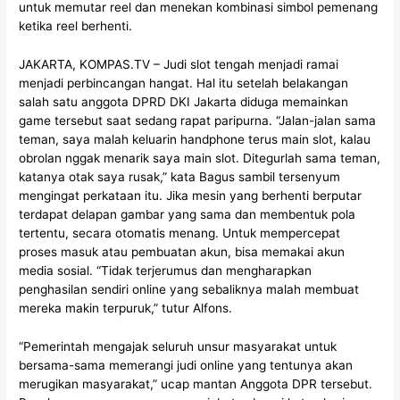
untuk memutar reel dan menekan kombinasi simbol pemenang
ketika reel berhenti.
JAKARTA, KOMPAS.TV – Judi slot tengah menjadi ramai
menjadi perbincangan hangat. Hal itu setelah belakangan
salah satu anggota DPRD DKI Jakarta diduga memainkan
game tersebut saat sedang rapat paripurna. “Jalan-jalan sama
teman, saya malah keluarin handphone terus main slot, kalau
obrolan nggak menarik saya main slot. Ditegurlah sama teman,
katanya otak saya rusak,” kata Bagus sambil tersenyum
mengingat perkataan itu. Jika mesin yang berhenti berputar
terdapat delapan gambar yang sama dan membentuk pola
tertentu, secara otomatis menang. Untuk mempercepat
proses masuk atau pembuatan akun, bisa memakai akun
media sosial. “Tidak terjerumus dan mengharapkan
penghasilan sendiri online yang sebaliknya malah membuat
mereka makin terpuruk,” tutur Alfons.
“Pemerintah mengajak seluruh unsur masyarakat untuk
bersama-sama memerangi judi online yang tentunya akan
merugikan masyarakat,” ucap mantan Anggota DPR tersebut.