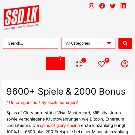
0
0
0
9600+ Spiele & 2000 Bonus
/
Uncategorized
/ By
ssdlk manager2
Spins of Glory unterstützt Visa, Mastercard, MiFinity, Jeton
sowie verschiedene Kryptowährungen wie Bitcoin, Ethereum
und Litecoin. Die
spins of glory casino
erste Einzahlung bringt
100% bis €500 plus 200 Freispiele bei einer Mindesteinzahlung