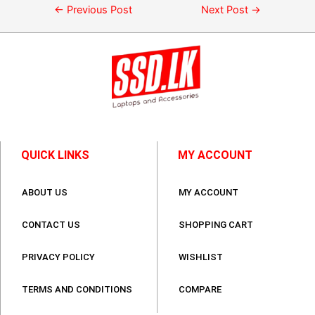
←
Previous Post
Next Post
→
QUICK LINKS
MY ACCOUNT
ABOUT US
MY ACCOUNT
CONTACT US
SHOPPING CART
PRIVACY POLICY
WISHLIST
TERMS AND CONDITIONS
COMPARE