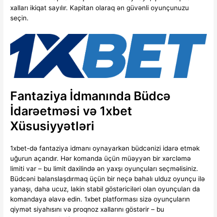
xalları ikiqat sayılır. Kapitan olaraq ən güvənli oyunçunuzu
seçin.
Fantaziya İdmanında Büdcə
İdarəetməsi və 1xbet
Xüsusiyyətləri
1xbet-də fantaziya idmanı oynayarkən büdcənizi idarə etmək
uğurun açarıdır. Hər komanda üçün müəyyən bir xərcləmə
limiti var – bu limit daxilində ən yaxşı oyunçuları seçməlisiniz.
Büdcəni balanslaşdırmaq üçün bir neçə bahalı ulduz oyunçu ilə
yanaşı, daha ucuz, lakin stabil göstəriciləri olan oyunçuları da
komandaya əlavə edin. 1xbet platforması sizə oyunçuların
qiymət siyahısını və proqnoz xallarını göstərir – bu