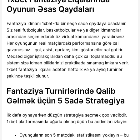
Oyunun Əsas Qaydaları
Fantaziya idmanı 1xbet-də bir neçə sadə qaydaya əsaslanır.
Siz real futbolçular, basketbolçular və ya digər idmançılar
arasından seçim edərək öz virtual komandanızı yaradırsınız.
Hər oyunçunun real matçlardakı performansına görə xal
qazanırsınız – qol, asist, qurtarış kimi göstəricilər xal gətirir.
Məqsəd digər iştirakçılardan daha çox xal toplamaqdır. Bu
sistem sizə idman biliklərinizi praktikada sınamaq imkanı verir.
1xbet fantaziya liqaları adətən həftəlik və ya aylıq turnirlər
şəklində təşkil olunur.
Fantaziya Turnirlərində Qalib
Gəlmək üçün 5 Sadə Strategiya
İlk dəfə oynayarkən düzgün strategiya seçmək çox vacibdir.
1xbet platformasında uğurlu olmaq üçün bu addımları izləyin:
Oyunçuların son 5 matçdakı statistikasını yoxlayın – bu