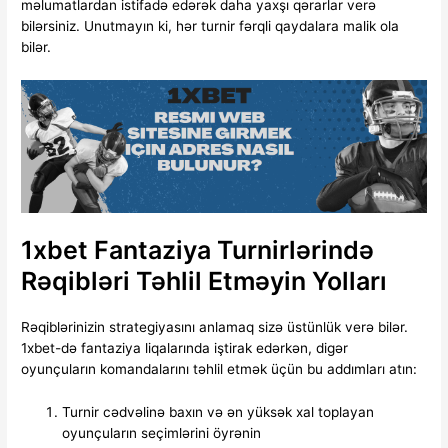
məlumatlardan istifadə edərək daha yaxşı qərarlar verə
bilərsiniz. Unutmayın ki, hər turnir fərqli qaydalara malik ola
bilər.
1xbet Fantaziya Turnirlərində
Rəqibləri Təhlil Etməyin Yolları
Rəqiblərinizin strategiyasını anlamaq sizə üstünlük verə bilər.
1xbet-də fantaziya liqalarında iştirak edərkən, digər
oyunçuların komandalarını təhlil etmək üçün bu addımları atın:
Turnir cədvəlinə baxın və ən yüksək xal toplayan
oyunçuların seçimlərini öyrənin