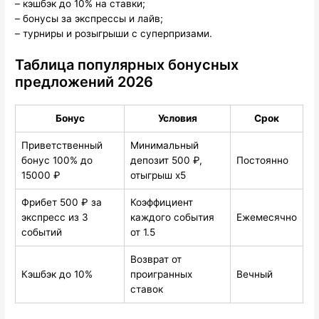
– кэшбэк до 10% на ставки;
– бонусы за экспрессы и лайв;
– турниры и розыгрыши с суперпризами.
Таблица популярных бонусных
предложений 2026
Бонус
Условия
Срок
Приветственный
Минимальный
бонус 100% до
депозит 500 ₽,
Постоянно
15000 ₽
отыгрыш x5
Фрибет 500 ₽ за
Коэффициент
экспресс из 3
каждого события
Ежемесячно
событий
от 1.5
Возврат от
Кэшбэк до 10%
проигранных
Вечный
ставок