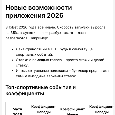
Новые возможности
приложения 2026
В 1xBet 2026 года всё иначе. Скорость загрузки выросла
на 35%, а функционал — разбух так, что глаза
разбегаются. Например:
Лайв-трансляции в HD – будь в самой гуще
спортивных событий.
Ставки с помощью голоса – просто скажи и делай
ставку.
Интеллектуальные подсказки – букмекер предлагает
самые выгодные варианты ставок.
Топ-спортивные события и
коэффициенты
Коэффициент
Коэффициент
Матч
Коэффициент
Победы
Победы
2025
Ничьи