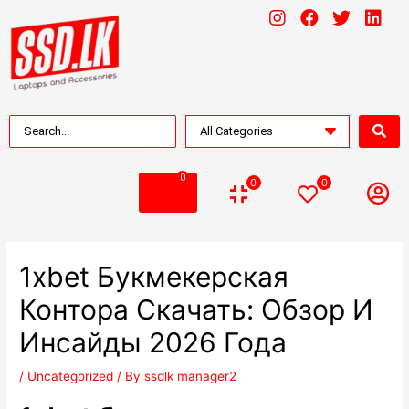
0
0
0
1xbet Букмекерская
Контора Скачать: Обзор И
Инсайды 2026 Года
/
Uncategorized
/ By
ssdlk manager2