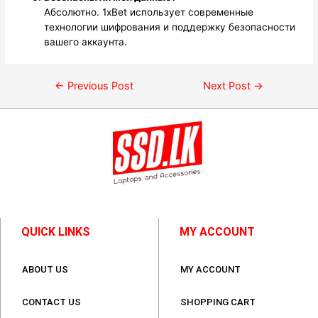
Абсолютно. 1xBet использует современные
технологии шифрования и поддержку безопасности
вашего аккаунта.
←
Previous Post
Next Post
→
QUICK LINKS
MY ACCOUNT
ABOUT US
MY ACCOUNT
CONTACT US
SHOPPING CART