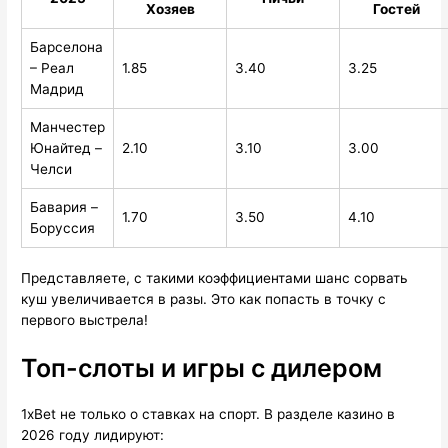
Хозяев
Гостей
Барселона
– Реал
1.85
3.40
3.25
Мадрид
Манчестер
Юнайтед –
2.10
3.10
3.00
Челси
Бавария –
1.70
3.50
4.10
Боруссия
Представляете, с такими коэффициентами шанс сорвать
куш увеличивается в разы. Это как попасть в точку с
первого выстрела!
Топ-слоты и игры с дилером
1xBet не только о ставках на спорт. В разделе казино в
2026 году лидируют: