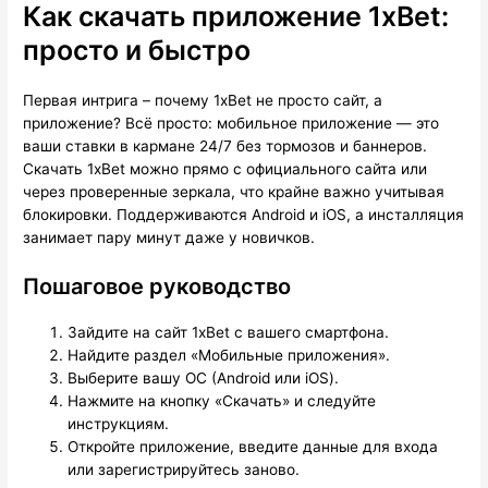
Как скачать приложение 1xBet:
просто и быстро
Первая интрига – почему 1xBet не просто сайт, а
приложение? Всё просто: мобильное приложение — это
ваши ставки в кармане 24/7 без тормозов и баннеров.
Скачать 1xBet можно прямо с официального сайта или
через проверенные зеркала, что крайне важно учитывая
блокировки. Поддерживаются Android и iOS, а инсталляция
занимает пару минут даже у новичков.
Пошаговое руководство
Зайдите на сайт 1xBet с вашего смартфона.
Найдите раздел «Мобильные приложения».
Выберите вашу ОС (Android или iOS).
Нажмите на кнопку «Скачать» и следуйте
инструкциям.
Откройте приложение, введите данные для входа
или зарегистрируйтесь заново.