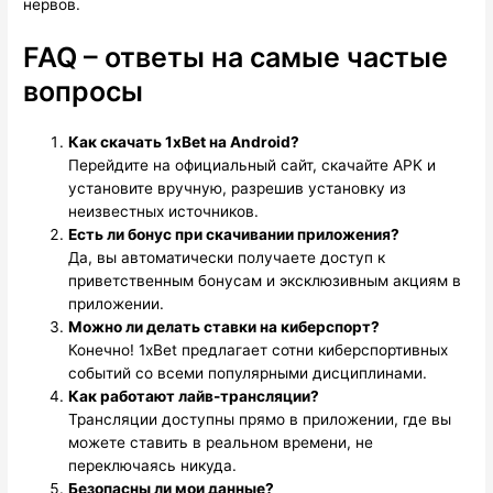
нервов.
FAQ – ответы на самые частые
вопросы
Как скачать 1xBet на Android?
Перейдите на официальный сайт, скачайте APK и
установите вручную, разрешив установку из
неизвестных источников.
Есть ли бонус при скачивании приложения?
Да, вы автоматически получаете доступ к
приветственным бонусам и эксклюзивным акциям в
приложении.
Можно ли делать ставки на киберспорт?
Конечно! 1xBet предлагает сотни киберспортивных
событий со всеми популярными дисциплинами.
Как работают лайв-трансляции?
Трансляции доступны прямо в приложении, где вы
можете ставить в реальном времени, не
переключаясь никуда.
Безопасны ли мои данные?