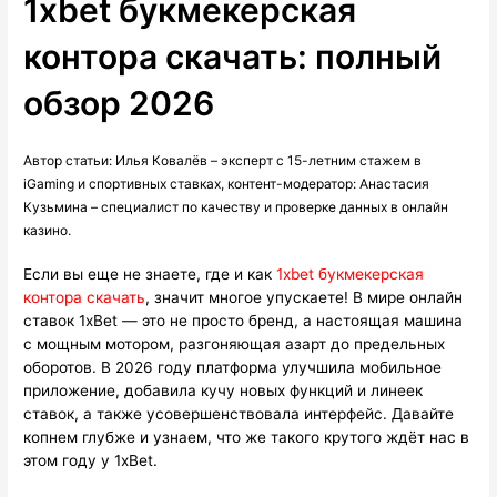
1xbet букмекерская
контора скачать: полный
обзор 2026
Автор статьи: Илья Ковалёв – эксперт с 15-летним стажем в
iGaming и спортивных ставках, контент-модератор: Анастасия
Кузьмина – специалист по качеству и проверке данных в онлайн
казино.
Если вы еще не знаете, где и как
1xbet букмекерская
контора скачать
, значит многое упускаете! В мире онлайн
ставок 1xBet — это не просто бренд, а настоящая машина
с мощным мотором, разгоняющая азарт до предельных
оборотов. В 2026 году платформа улучшила мобильное
приложение, добавила кучу новых функций и линеек
ставок, а также усовершенствовала интерфейс. Давайте
копнем глубже и узнаем, что же такого крутого ждёт нас в
этом году у 1xBet.