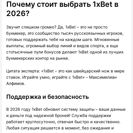
Почему стоит выбрать 1xBet в
2026?
Звучит слишком громко? Да, 1xBet – это не просто
букмекер, это сообщество тысяч русскоязычных игроков,
готовых поддержать тебя на каждом шаге. Мгновенные
выплаты, огромный выбор линий и видов спорта, а еще
стотысячные пули бонусов делают 1xBet одной из лучших
букмекерских контор на рынке.
Цитата эксперта: «1xBet – это как швейцарский нож в мире
ставок. Играйте умно, играйте с 1xBet» – Максимилиан
Алфимов.
Поддержка и безопасность
В 2026 году 1xBet обновил систему защиты – ваши данные
и деньги под надежной броней! Служба поддержки
работает круглосуточно, отвечая быстро и качественно.
Любая ситуация решается в момент, без ожидания и