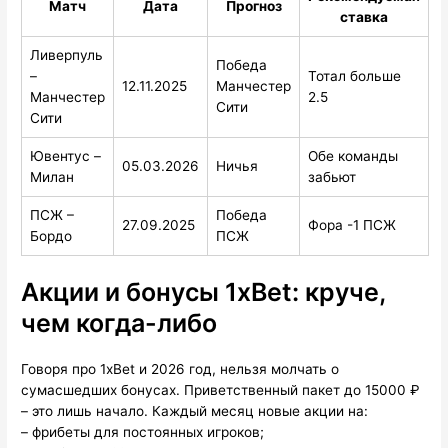
Матч
Дата
Прогноз
ставка
Ливерпуль
Победа
–
Тотал больше
12.11.2025
Манчестер
Манчестер
2.5
Сити
Сити
Ювентус –
Обе команды
05.03.2026
Ничья
Милан
забьют
ПСЖ –
Победа
27.09.2025
Фора -1 ПСЖ
Бордо
ПСЖ
Акции и бонусы 1xBet: круче,
чем когда-либо
Говоря про 1xBet и 2026 год, нельзя молчать о
сумасшедших бонусах. Приветственный пакет до 15000 ₽
– это лишь начало. Каждый месяц новые акции на:
– фрибеты для постоянных игроков;