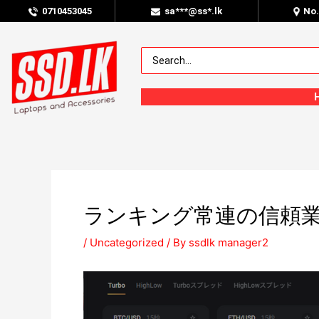
0
710453045
sa***@ss*.lk
No
ランキング常連の信頼
/
Uncategorized
/ By
ssdlk manager2