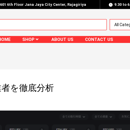
.601 6th Floor Jana Jaya City Center, Rajagiriya
9.30 to 
HOME
SHOP
ABOUT US
CONTACT US
業者を徹底分析