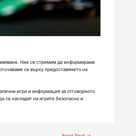
живяване. Ние се стремим да информираме
доточаваме се върху предоставянето на
азлични игри и информация за отговорното
да се насладят на игрите безопасно и
Next Post
→