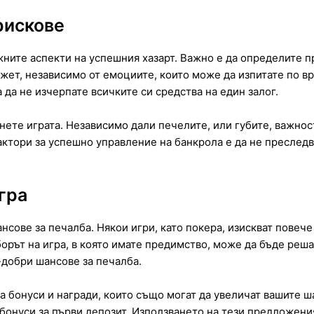
рискове
жните аспекти на успешния хазарт. Важно е да определите п
жет, независимо от емоциите, които може да изпитате по вр
 да не изчерпате всичките си средства на един залог.
снете играта. Независимо дали печелите, или губите, важнос
ктори за успешно управление на банкрола е да не преследва
гра
сове за печалба. Някои игри, като покера, изискват повече 
орът на игра, в която имате предимство, може да бъде реша
о-добри шансове за печалба.
а бонуси и награди, които също могат да увеличат вашите ш
 бонуси за първи депозит. Използването на тези предложени