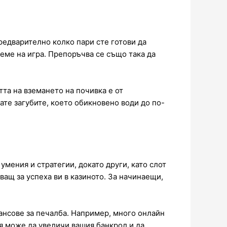
редварително колко пари сте готови да
еме на игра. Препоръчва се също така да
тта на вземането на почивка е от
те загубите, което обикновено води до по-
умения и стратегии, докато други, като слот
ващ за успеха ви в казиното. За начинаещи,
ансове за печалба. Например, много онлайн
я може да увеличи вашия банкрол и да