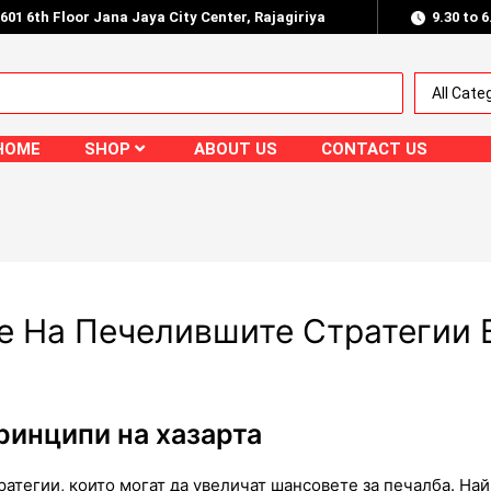
.601 6th Floor Jana Jaya City Center, Rajagiriya
9.30 to 
HOME
SHOP
ABOUT US
CONTACT US
е На Печелившите Стратегии 
ринципи на хазарта
атегии, които могат да увеличат шансовете за печалба. Най