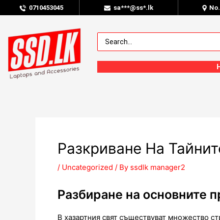
0
710453045
sa***@ss*.lk
No
Разкриване На Тайнит
/
Uncategorized
/ By
ssdlk manager2
Разбиране на основните п
В хазартния свят съществуват множество стр