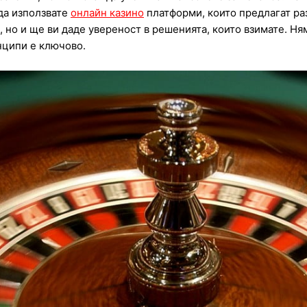
 да използвате
онлайн казино
платформи, които предлагат ра
 но и ще ви даде увереност в решенията, които взимате. Ня
нципи е ключово.