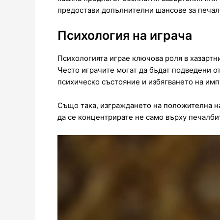
предостави допълнителни шансове за печал
Психология на играча
Психологията играе ключова роля в хазартн
Често играчите могат да бъдат подведени о
психическо състояние и избягването на имп
Също така, изграждането на положителна на
да се концентрирате не само върху печалбите