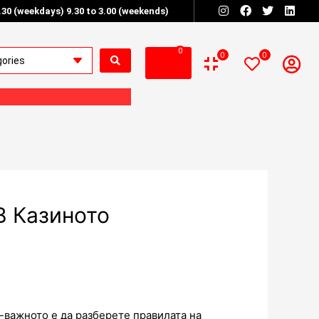
6.30 (weekdays) 9.30 to 3.00 (weekends)
0
0
0
В Казиното
-важното е да разберете правилата на