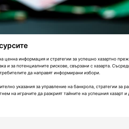
есурсите
 на ценна информация и стратегии за успешно хазартно пре
ака и за потенциалните рискове, свързани с хазарта. Съсре
отребителите да направят информирани избори.
телно указания за управление на банкрола, стратегии за р
гнем на играчите да разкрият тайните на успешния хазарт и 