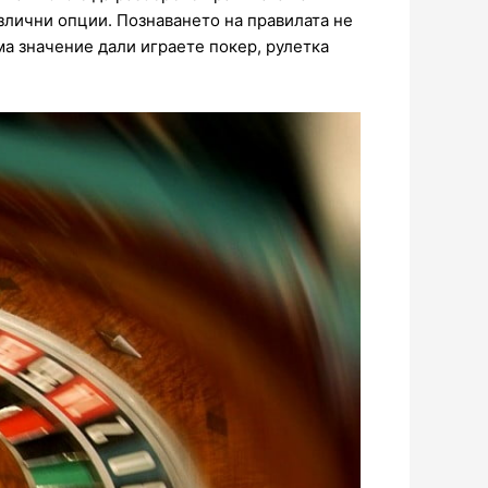
злични опции. Познаването на правилата не
ма значение дали играете покер, рулетка