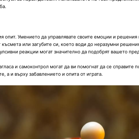
ба.
ия опит. Умението да управлявате своите емоции и решения 
т късмета или загубите си, което води до неразумни решени
улсивни реакции могат значително да подобрят вашето пре
гласа и самоконтрол могат да ви помогнат да се справите п
, а и върху забавлението и опита от играта.