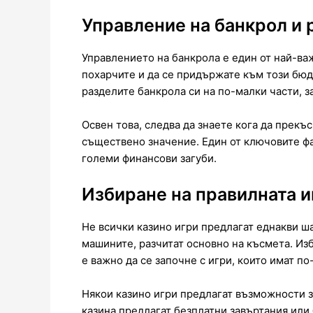
Управление на банкрол и 
Управлението на банкрола е един от най-ва
похарчите и да се придържате към този бюд
разделите банкрола си на по-малки части, за
Освен това, следва да знаете кога да прекъ
съществено значение. Един от ключовите фа
големи финансови загуби.
Избиране на правилната и
Не всички казино игри предлагат еднакви шан
машините, разчитат основно на късмета. Изб
е важно да се започне с игри, които имат п
Някои казино игри предлагат възможности з
казина предлагат безплатни завъртания или